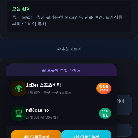
모델 한계
통계 모델은 측정 불가능한 요소(감독 전술 변경, 드레싱룸
분위기) 반영 못함.
🎁 추천 파트너
파라오카지노
- 스포츠베팅
🎰 오늘의 추천 카지노
신규가입 후 첫입금 보너스 지급.
🎁 롤링조건 500%
1xBet 스포츠베팅
🌍
첫입금
·
100%
세계 최대 | 축구·농구·e스포츠
포커 프로 팁 #394 완벽 가이드 | 2026 완벽 가이드 - 홀덤마
스터
m88casino
🏆
30%
할인
최대 30만원 30% 할인
·
맥시그라 vs레비트라 | 러브스토리 - ED 전문 정보
비아그라후불제
비아그라선불제