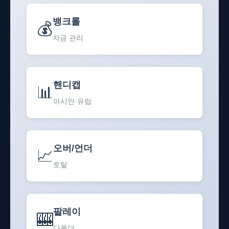
뱅크롤
💰
자금 관리
핸디캡
📊
아시안·유럽
오버/언더
📈
토탈
팔레이
🎰
다폴더