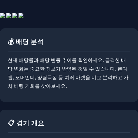
💰 배당 분석
현재 배당률과 배당 변동 추이를 확인하세요. ​급격한 배
당 변화는 중요한 정보가 반영된 것일 수 있습니다. 핸디
캡, 오버언더, 양팀득점 등 여러 마켓을 비교 분석하고 가
치 베팅 기회를 찾아보세요.
📋 경기 개요