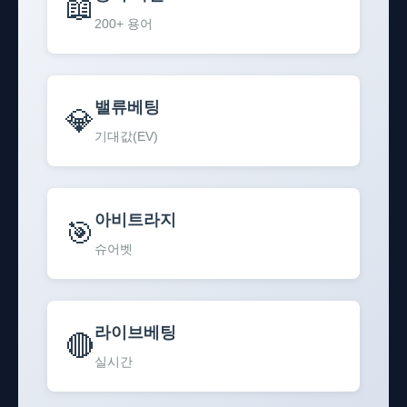
📖
200+ 용어
밸류베팅
💎
기대값(EV)
아비트라지
🎯
슈어벳
라이브베팅
🔴
실시간