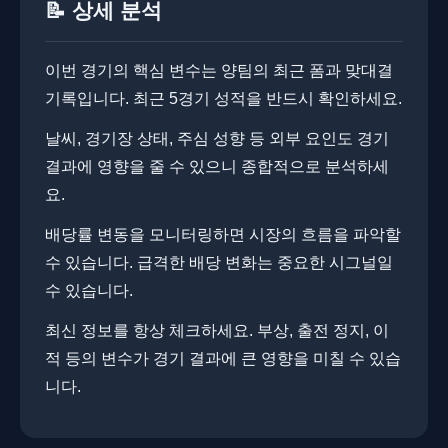
📝 상세 분석
이번 경기의 핵심 변수는 양팀의 최근 폼과 맞대결
기록입니다. ​​최근 5경기 성적을 반드시 확인하세요.
날씨, 경기장 상태, 주심 성향 등 외부 요인도 경기
결과에 영향을 줄 수 있으니 종합적으로 분석하세
요.
배당률 변동을 모니터링하면 시장의 흐름을 파악할
수 있습니다. ​급격한 배당 변화는 중요한 시그널일
수 있습니다.
최신 정보를 항상 체크하세요. 부상, 출전 정지, 이
적 등의 변수가 경기 결과에 큰 영향을 미칠 수 있습
니다.