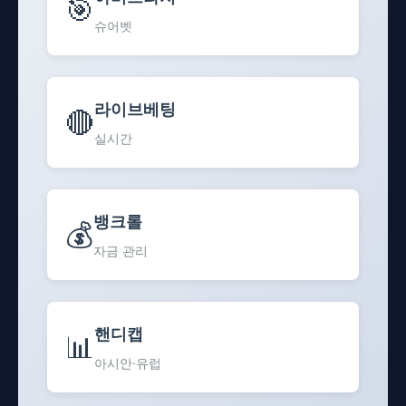
🎯
슈어벳
라이브베팅
🔴
실시간
뱅크롤
💰
자금 관리
핸디캡
📊
아시안·유럽