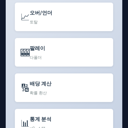
오버/언더
📈
토탈
팔레이
🎰
다폴더
배당 계산
🔢
확률 환산
통계 분석
📊