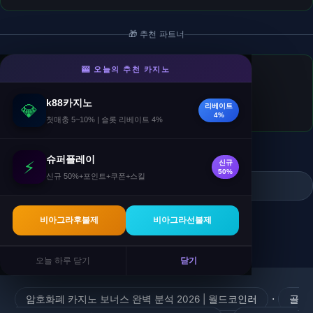
🎁 추천 파트너
🎰 오늘의 추천 카지노
크레이지슬롯
- 슬롯
매일 첫입금 15%(최대50만) · 두번째입금 10% 추가.
k88카지노
💎
리베이트
🎁 매일 첫입금 15%
4%
첫매충 5~10% | 슬롯 리베이트 4%
·
슈퍼플레이
⚡
신규
50%
신규 50%+포인트+쿠폰+스킬
코인랩
·
비아그라후불제
비아그라선불제
오늘 하루 닫기
닫기
·
암호화폐 카지노 보너스 완벽 분석 2026 | 월드코인러
골