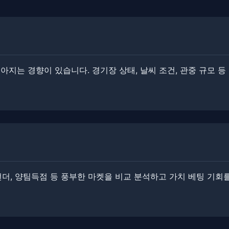
아지는 경향이 있습니다. 경기장 상태, 날씨 조건, 관중 규모 등 
언더, 양팀득점 등 풍부한 마켓을 비교 분석하고 가치 베팅 기회를