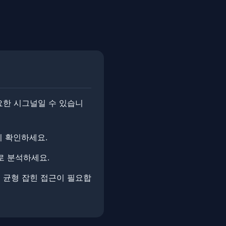
요한 시그널일 수 있습니
시 확인하세요.
로 분석하세요.
 균형 잡힌 접근이 필요합