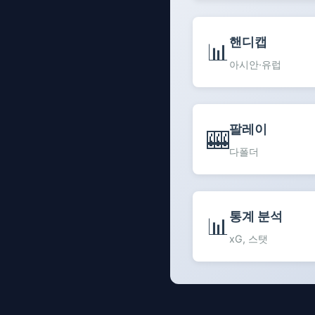
핸디캡
📊
아시안·유럽
팔레이
🎰
다폴더
통계 분석
📊
xG, 스탯