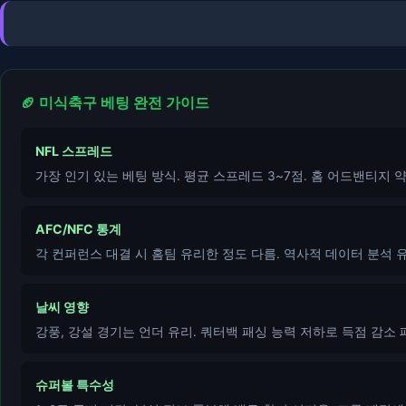
🏈 미식축구 베팅 완전 가이드
NFL 스프레드
가장 인기 있는 베팅 방식. 평균 스프레드 3~7점. 홈 어드밴티지 약
AFC/NFC 통계
각 컨퍼런스 대결 시 홈팀 유리한 정도 다름. 역사적 데이터 분석 유
날씨 영향
강풍, 강설 경기는 언더 유리. 쿼터백 패싱 능력 저하로 득점 감소 
슈퍼볼 특수성