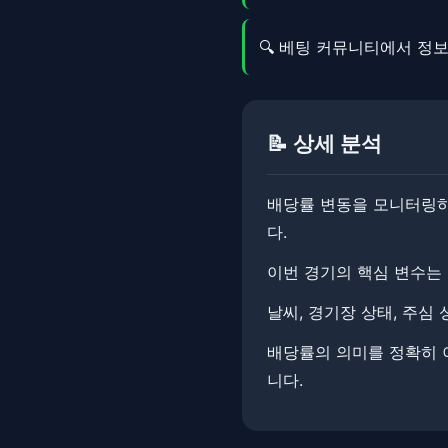
🔍 베팅 커뮤니티에서 정
📝 상세 분석
배당률 변동을 모니터링하면
다.
이번 경기의 핵심 변수는 
날씨, 경기장 상태, 주심
배당률의 의미를 정확히 
니다.