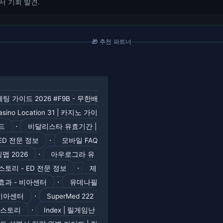
서 기회 발견.
🎁 추천 파트너
- 베팅 가이드 2026 #F9B - 무한배
asino Location 31 | 카지노 가이
·
드
비달리스타 유효기간 |
·
ED 전문 정보
모바일 FAQ
·
팅맵 2026
아우로그라 유
·
스토리 - ED 전문 정보
제
·
효과 - 비아센터
유데나필
·
 비아센터
SuperMed 222
·
브스토리
Index | 릴게임난