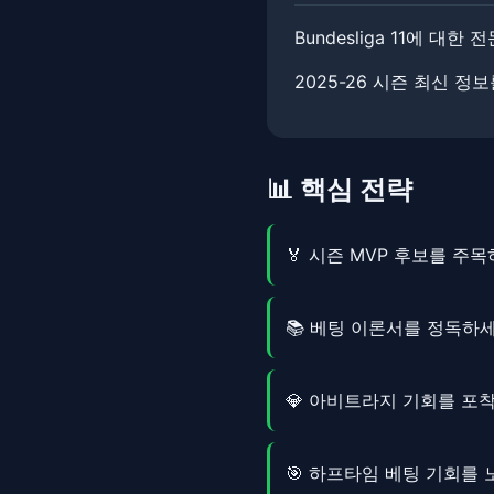
Bundesliga 11에 대한
2025-26 시즌 최신 
📊 핵심 전략
🏅 시즌 MVP 후보를 주
📚 베팅 이론서를 정독하
💎 아비트라지 기회를 포
🎯 하프타임 베팅 기회를