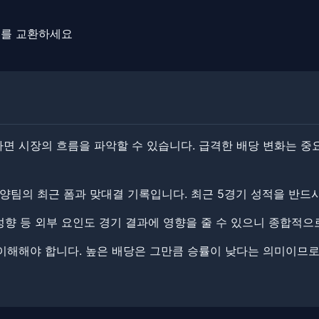
보를 교환하세요
 시장의 흐름을 파악할 수 있습니다. ​​급격한 배당 변화는 중
양팀의 최근 폼과 맞대결 기록입니다. 최근 5경기 성적을 반드
 성향 등 외부 요인도 경기 결과에 영향을 줄 수 있으니 종합적으
이해해야 합니다. ​높은 배당은 그만큼 승률이 낮다는 의미이므로