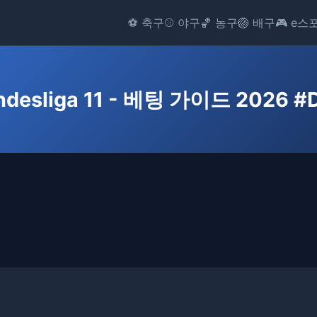
⚽ 축구
⚾ 야구
🏀 농구
🏐 배구
🎮 e스
ndesliga 11 - 베팅 가이드 2026 #