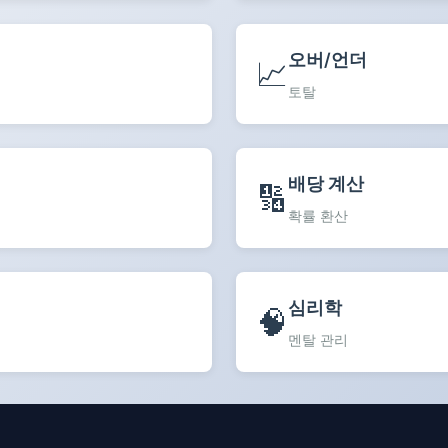
오버/언더
📈
토탈
배당 계산
🔢
확률 환산
심리학
🧠
멘탈 관리