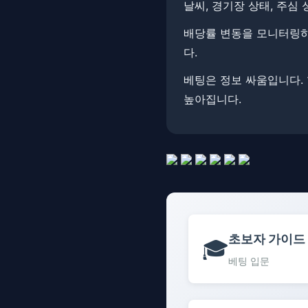
날씨, 경기장 상태, 주심
배당률 변동을 모니터링하면
다.
베팅은 정보 싸움입니다.
높아집니다.
초보자 가이드
🎓
베팅 입문