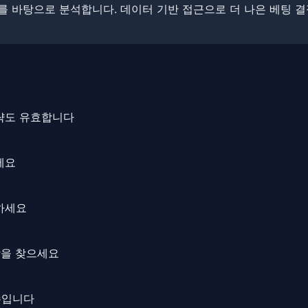
보를 바탕으로 분석합니다. ​​데이터 기반 접근으로 더 나은 베팅 
전략도 유효합니다
세요
감하세요
당을 찾으세요
수입니다