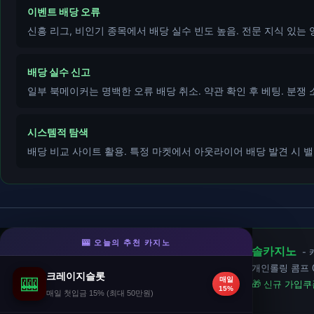
이벤트 배당 오류
신흥 리그, 비인기 종목에서 배당 실수 빈도 높음. 전문 지식 있는 
배당 실수 신고
일부 북메이커는 명백한 오류 배당 취소. 약관 확인 후 베팅. 분쟁 
시스템적 탐색
배당 비교 사이트 활용. 특정 마켓에서 아웃라이어 배당 발견 시 밸
🎰 오늘의 추천 카지노
1xslots
솔카지노
- 스포츠베팅
-
입금 프리 베팅 200번의 프리스핀. 자동코드
개인롤링 콤프 0
크레이지슬롯
🎰
매일
🎁 🎲 월요일 리로드 100% 최대 €300
🎁 신규 가입쿠
15%
매일 첫입금 15% (최대 50만원)