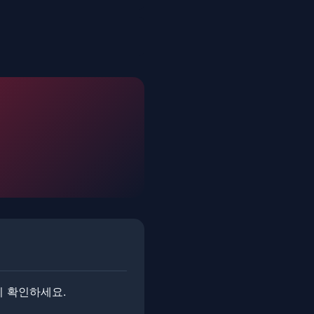
시 확인하세요.