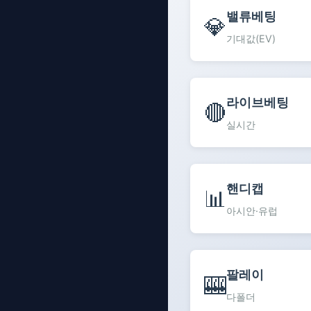
밸류베팅
💎
기대값(EV)
라이브베팅
🔴
실시간
핸디캡
📊
아시안·유럽
팔레이
🎰
다폴더