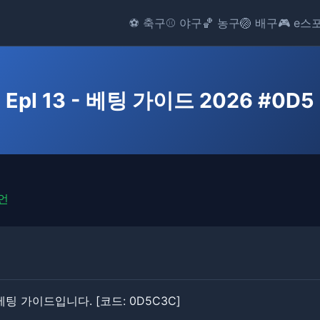
⚽ 축구
⚾ 야구
🏀 농구
🏐 배구
🎮 e스
Epl 13 - 베팅 가이드 2026 #0D5
언
베팅 가이드입니다. [코드: 0D5C3C]