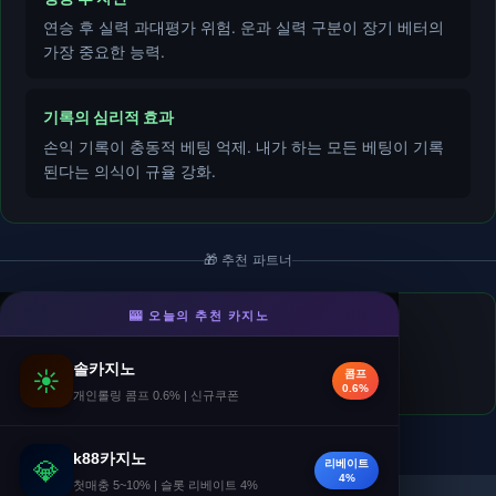
연승 후 실력 과대평가 위험. 운과 실력 구분이 장기 베터의
가장 중요한 능력.
기록의 심리적 효과
손익 기록이 충동적 베팅 억제. 내가 하는 모든 베팅이 기록
된다는 의식이 규율 강화.
🎁 추천 파트너
🎰 오늘의 추천 카지노
라카지노
- 온라인카지노
첫충 30% · 이벤트 5% 진행중.
솔카지노
☀️
콤프
🎁 첫충전 30%
0.6%
개인롤링 콤프 0.6% | 신규쿠폰
k88카지노
💎
리베이트
4%
첫매충 5~10% | 슬롯 리베이트 4%