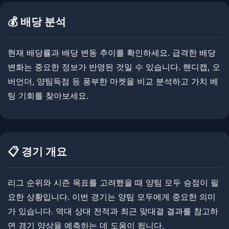
💰 배당 분석
현재 배당률과 배당 변동 추이를 확인하세요. 급격한 배당
변화는 중요한 정보가 반영된 것일 수 있습니다. ​핸디캡, 오
버언더, 양팀득점 등 풍부한 마켓을 비교 분석하고 가치 베
팅 기회를 찾아보세요.
📋 경기 개요
​​리그 순위와 시즌 목표를 고려했을 때 양팀 모두 승점이 필
요한 상황입니다. 이번 경기는 양팀 모두에게 중요한 의미
가 있습니다. ​​역대 상대 전적과 최근 맞대결 결과를 참고하
면 경기 양상을 예측하는 데 도움이 됩니다.