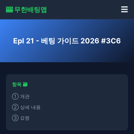
🎰 무한배팅맵
☰
Epl 21 - 베팅 가이드 2026 #3C6
항목 🗃️
①
개관
②
상세 내용
③
요령