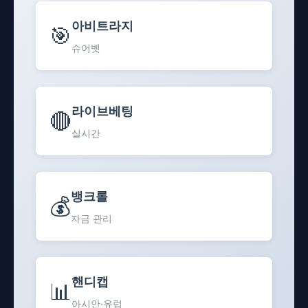
아비트라지
🎯
슈어벳
라이브베팅
🔴
실시간
뱅크롤
💰
자금 관리
핸디캡
📊
아시안·유럽