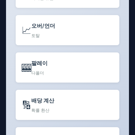
오버/언더
📈
토탈
팔레이
🎰
다폴더
배당 계산
🔢
확률 환산