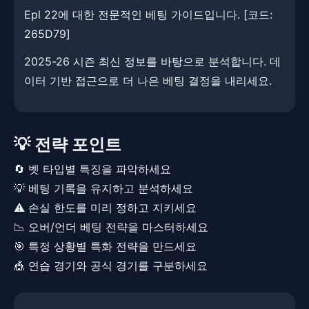
Epl 22에 대한 전문적인 베팅 가이드입니다. [코드:
265D79]
2025-26 시즌 최신 정보를 바탕으로 분석합니다. ​데
이터 기반 접근으로 더 나은 베팅 결정을 내리세요.
💡 전략 포인트
🔄 벳 타입별 특징을 파악하세요
💡 베팅 기록을 유지하고 분석하세요
⚠️ 손실 한도를 미리 정하고 지키세요
📉 오버/언더 베팅 전략을 마스터하세요
🎯 특정 상황별 특화 전략을 만드세요
🎪 연습 경기와 공식 경기를 구분하세요