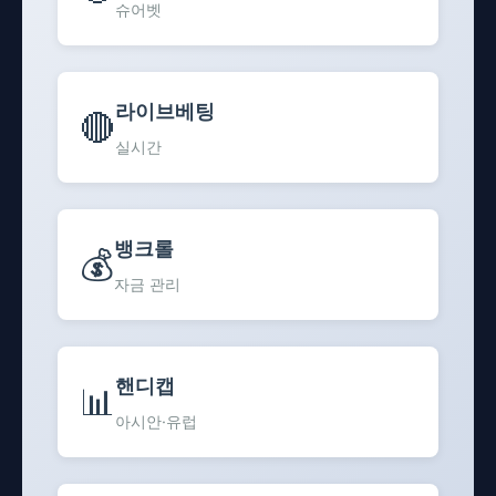
슈어벳
라이브베팅
🔴
실시간
뱅크롤
💰
자금 관리
핸디캡
📊
아시안·유럽