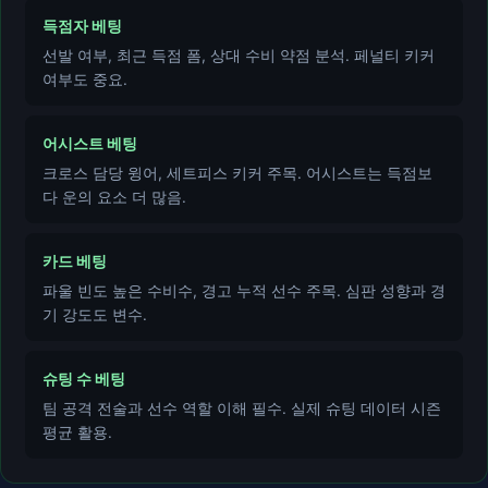
득점자 베팅
선발 여부, 최근 득점 폼, 상대 수비 약점 분석. 페널티 키커
여부도 중요.
어시스트 베팅
크로스 담당 윙어, 세트피스 키커 주목. 어시스트는 득점보
다 운의 요소 더 많음.
카드 베팅
파울 빈도 높은 수비수, 경고 누적 선수 주목. 심판 성향과 경
기 강도도 변수.
슈팅 수 베팅
팀 공격 전술과 선수 역할 이해 필수. 실제 슈팅 데이터 시즌
평균 활용.