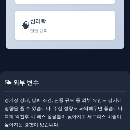
심리학
🧠
멘탈 관리
🌤️ 외부 변수
경기장 상태, 날씨 조건, 관중 규모 등 외부 요인도 경기에
영향을 줄 수 있습니다. ​​주심 성향도 파악해두면 좋습니다.
특히 악천후 시 패스 성공률이 낮아지고 세트피스 비중이
높아지는 경향이 있습니다.