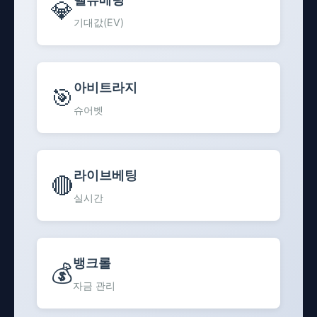
💎
기대값(EV)
아비트라지
🎯
슈어벳
라이브베팅
🔴
실시간
뱅크롤
💰
자금 관리