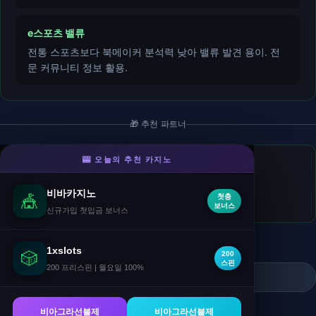
e스포츠 밸류
전통 스포츠보다 북메이커 분석력 낮아 밸류 발견 용이. 전
문 커뮤니티 정보 활용.
🎁 추천 파트너
🎰 오늘의 추천 카지노
라카지노
- 온라인카지노
첫충 30% · 이벤트 5% 진행중.
비바카지노
🎪
첫충
🎁 첫충전 30%
보너스
신규가입 첫입금 보너스
·
1xslots
🎲
200
스핀
200 프리스핀 | 월요일 100%
베팅나우
비아그라선불제
비아그라선불제