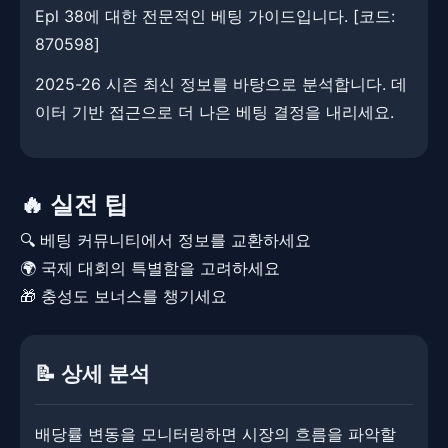
Epl 38에 대한 전문적인 베팅 가이드입니다. ​[코드:
870598]
2025-26 시즌 최신 정보를 바탕으로 분석합니다. 데
이터 기반 접근으로 더 나은 베팅 결정을 내리세요.
🔥 실전 팁
🔍 베팅 커뮤니티에서 정보를 교환하세요
🌍 국제 대회의 특별함을 고려하세요
🎁 충성도 보너스를 챙기세요
📝 상세 분석
배당률 변동을 모니터링하면 시장의 흐름을 파악할