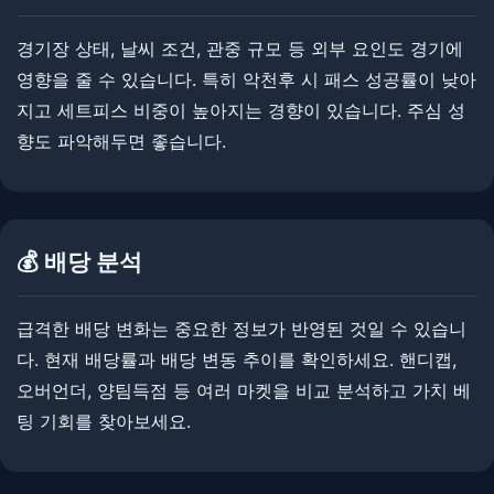
경기장 상태, 날씨 조건, 관중 규모 등 외부 요인도 경기에
영향을 줄 수 있습니다. ​특히 악천후 시 패스 성공률이 낮아
지고 세트피스 비중이 높아지는 경향이 있습니다. ​​주심 성
향도 파악해두면 좋습니다.
💰 배당 분석
​​급격한 배당 변화는 중요한 정보가 반영된 것일 수 있습니
다. 현재 배당률과 배당 변동 추이를 확인하세요. 핸디캡,
오버언더, 양팀득점 등 여러 마켓을 비교 분석하고 가치 베
팅 기회를 찾아보세요.