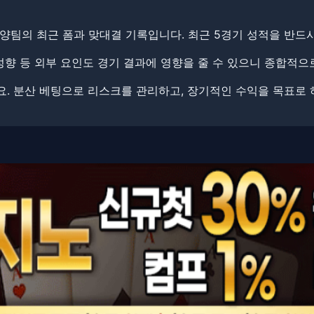
양팀의 최근 폼과 맞대결 기록입니다. ​최근 5경기 성적을 반드
 성향 등 외부 요인도 경기 결과에 영향을 줄 수 있으니 종합적으
요. 분산 베팅으로 리스크를 관리하고, 장기적인 수익을 목표로 