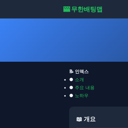
🎰 무한배팅맵
📝 인덱스
●
소개
●
주요 내용
●
노하우
📖 개요