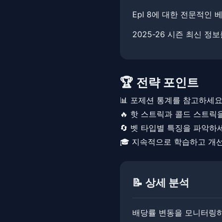
Epl 8에 대한 전문적인 베팅
2025-26 시즌 최신 정
🏆 전략 포인트
📊 포제션 통계를 참고하세
🔥 핫 스트릭과 콜드 스트
🔄 벳 타입별 특징을 파악하
🎓 지속적으로 학습하고 개
📝 상세 분석
배당률 변동을 모니터링하