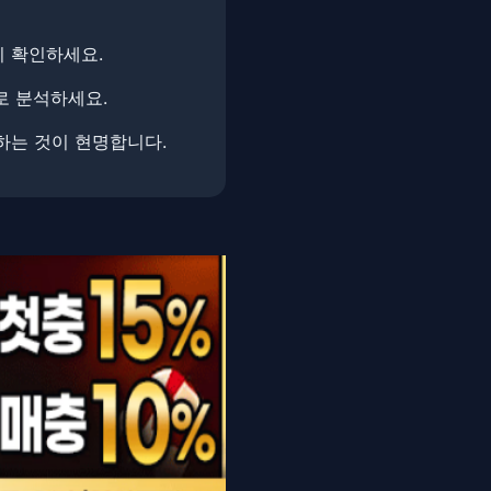
시 확인하세요.
로 분석하세요.
하는 것이 현명합니다.