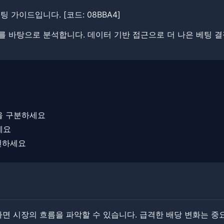
 가이드입니다. ​​[코드: 08BBA4]
보를 바탕으로 분석합니다. ​​데이터 기반 접근으로 더 나은 베팅 
요
릭을 구분하세요
세요
선하세요
면 시장의 흐름을 파악할 수 있습니다. ​급격한 배당 변화는 중