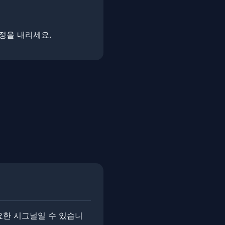
결정을 내리세요.
요한 시그널일 수 있습니