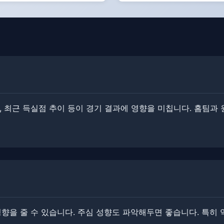
여부, 최근 득실점 추이 등이 경기 결과에 영향을 미칩니다. 홈팀
영향을 줄 수 있습니다. ​​주심 성향도 파악해두면 좋습니다. ​​