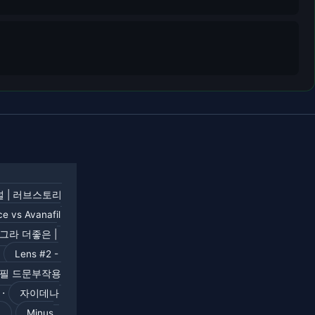
 | 러브스토리
e vs Avanafil
그라 더좋은 |
·
Lens #2 -
필 드문부작용
·
자이데나
터
Minus