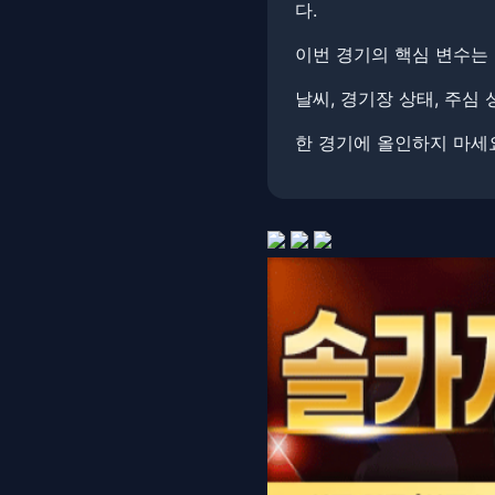
다.
이번 경기의 핵심 변수는 
날씨, 경기장 상태, 주심
한 경기에 올인하지 마세