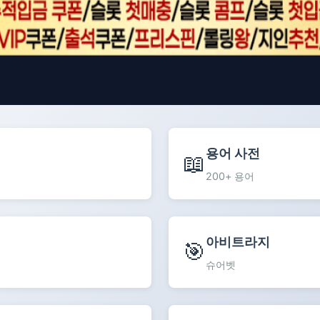
용어 사전
📖
200+ 용어
아비트라지
🎯
슈어벳