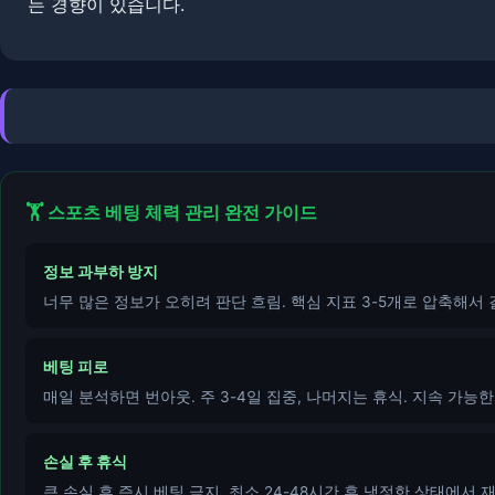
는 경향이 있습니다.
🏋️ 스포츠 베팅 체력 관리 완전 가이드
정보 과부하 방지
너무 많은 정보가 오히려 판단 흐림. 핵심 지표 3-5개로 압축해서 
베팅 피로
매일 분석하면 번아웃. 주 3-4일 집중, 나머지는 휴식. 지속 가능한
손실 후 휴식
큰 손실 후 즉시 베팅 금지. 최소 24-48시간 후 냉정한 상태에서 