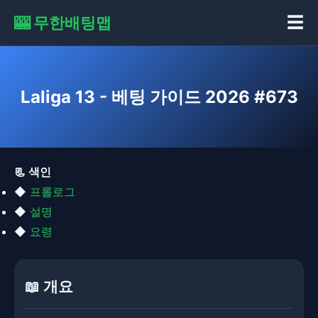
🎰 무한배팅맵
☰
Laliga 13 - 베팅 가이드 2026 #673
📃 색인
◆
프롤로그
◆
설명
◆
요령
📖 개요