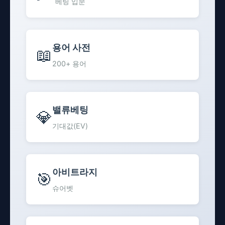
베팅 입문
용어 사전
📖
200+ 용어
밸류베팅
💎
기대값(EV)
아비트라지
🎯
슈어벳