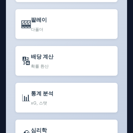
팔레이
🎰
다폴더
배당 계산
🔢
확률 환산
통계 분석
📊
xG, 스탯
심리학