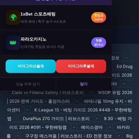
비바카지노
- 온라인카지노
신규가입 후 첫입금 보너스 지급.
1xBet 스포츠베팅
🌍
첫입금
🎁 롤링조건 500%
100%
세계 최대 | 축구·농구·e스포츠
파라오카지노
👑
첫충
보너스
신규가입 첫입금 보너스 지급
·
·
팔팔정 안전 구매 | 러브스토리 2026 - 전문 ED 정보
·
Casino News 107 | 카지노 가이드 | 카지노월드
비아그라선불제
비아그라후불제
Ed Drug
·
Before Date | 러브스토리
Hurricanes - 베팅 가이드 2026
·
·
#BE7 - 무한배팅맵
스텐드라 6개월 - 비아센터
오늘 하루 닫기
닫기
·
Cialis vs Fildena Safety | 러브스토리
WSOP 유럽 2026
·
| 2026 완벽 가이드 - 홀덤마스터
바데나필 10mg 유지 - 비
·
아센터
K League 15 - 베팅 가이드 2026 #44B - 무한배팅
·
맵
DuraPlus 270 가이드 | 러브스토리
9 30 - 베팅 가
·
·
이드 2026 #091 - 무한배팅맵
에이스경마
바카라
·
·
룰
구구정 메스꺼움 | 러브스토리 - ED 전문 정보
Big