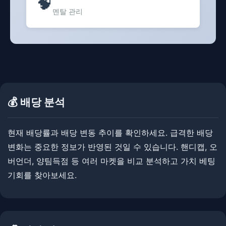
🧠
멘탈 관리
💰 배당 분석
현재 배당률과 배당 변동 추이를 확인하세요. ​급격한 배당
변화는 중요한 정보가 반영된 것일 수 있습니다. 핸디캡, 오
버언더, 양팀득점 등 여러 마켓을 비교 분석하고 가치 베팅
기회를 찾아보세요.