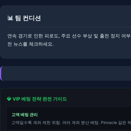
📊 팀 컨디션
​연속 경기로 인한 피로도, 주요 선수 부상 및 출전 정지 여
전 뉴스를 체크하세요.
💎 VIP 베팅 전략 완전 가이드
고액 베팅 관리
고액일수록 계좌 제한 위험. 여러 계좌 분산 베팅. Pinnacle 같은