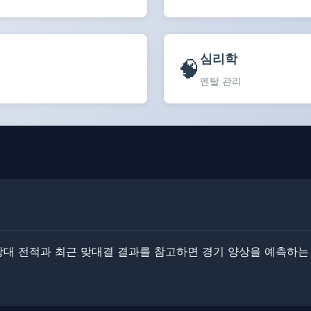
심리학
🧠
멘탈 관리
상대 전적과 최근 맞대결 결과를 참고하면 경기 양상을 예측하는 