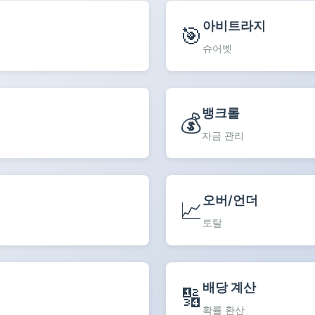
아비트라지
🎯
슈어벳
뱅크롤
💰
자금 관리
오버/언더
📈
토탈
배당 계산
🔢
확률 환산