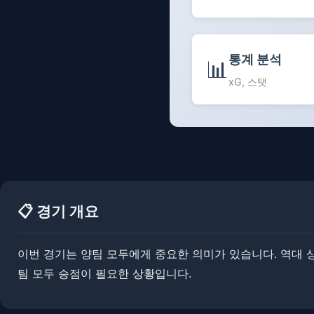
통계 분석
📊
xG, 스탯
📋 경기 개요
이번 경기는 양팀 모두에게 중요한 의미가 있습니다. ​역대 
팀 모두 승점이 필요한 상황입니다.