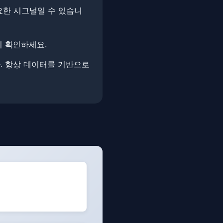
요한 시그널일 수 있습니
시 확인하세요.
. ​항상 데이터를 기반으로