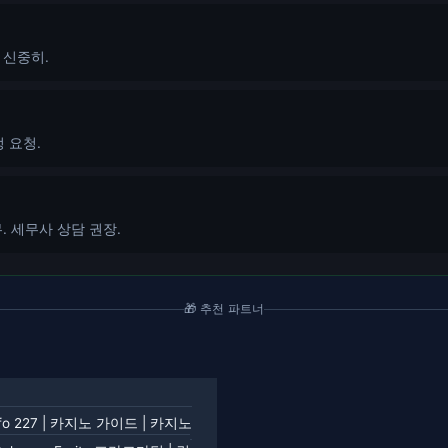
 신중히.
정 요청.
. 세무사 상담 권장.
🎁 추천 파트너
nfo 227 | 카지노 가이드 | 카지노