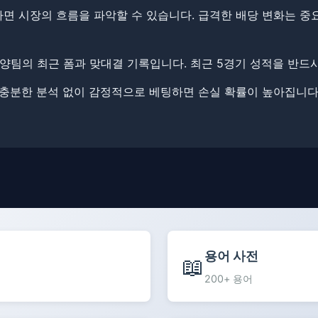
 시장의 흐름을 파악할 수 있습니다. ​​급격한 배당 변화는 중
양팀의 최근 폼과 맞대결 기록입니다. ​최근 5경기 성적을 반드
​충분한 분석 없이 감정적으로 베팅하면 손실 확률이 높아집니다
용어 사전
📖
200+ 용어