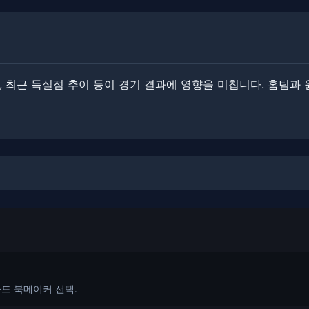
부, 최근 득실점 추이 등이 경기 결과에 영향을 미칩니다. 홈팀과
 하드 북메이커 선택.