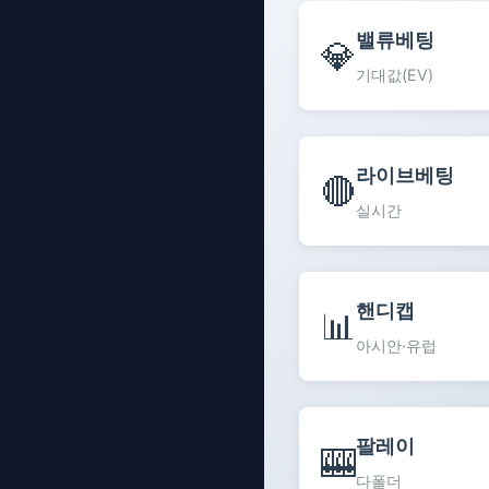
밸류베팅
💎
기대값(EV)
라이브베팅
🔴
실시간
핸디캡
📊
아시안·유럽
팔레이
🎰
다폴더