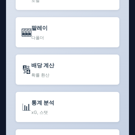
토탈
팔레이
🎰
다폴더
배당 계산
🔢
확률 환산
통계 분석
📊
xG, 스탯