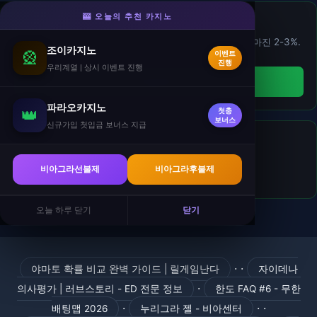
🎰 오늘의 추천 카지노
1xBet
- 스포츠베팅
세계 최대 스포츠베팅! 축구,농구,e스포츠. 업계 최고 배당 마진 2-3%.
조이카지노
🎡
이벤트
🎁 첫입금100%(최대€130)
진행
우리계열 | 상시 이벤트 진행
가입하기
파라오카지노
👑
첫충
보너스
신규가입 첫입금 보너스 지급
파라오카지노
- 스포츠베팅
신규가입 후 첫입금 보너스 지급.
비아그라선불제
비아그라후불제
🎁 롤링조건 500%
오늘 하루 닫기
닫기
· ·
야마토 확률 비교 완벽 가이드 | 릴게임난다
자이데나
·
의사평가 | 러브스토리 - ED 전문 정보
한도 FAQ #6 - 무한
·
· ·
배팅맵 2026
누리그라 젤 - 비아센터