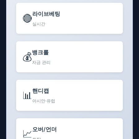
라이브베팅
🔴
실시간
뱅크롤
💰
자금 관리
핸디캡
📊
아시안·유럽
오버/언더
📈