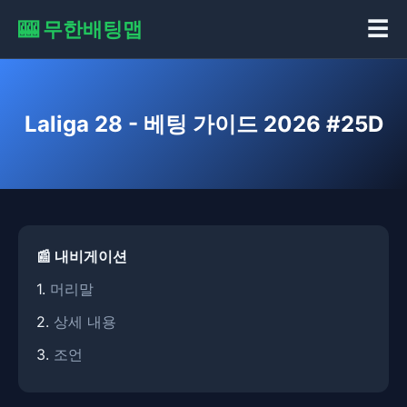
🎰 무한배팅맵
☰
Laliga 28 - 베팅 가이드 2026 #25D
📰 내비게이션
1.
머리말
2.
상세 내용
3.
조언