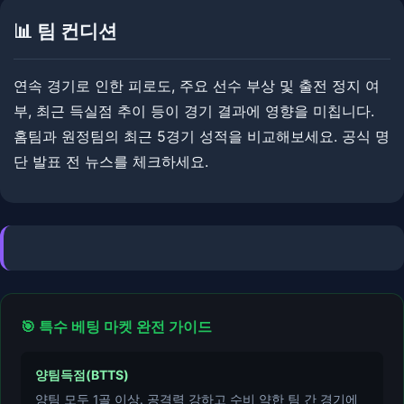
📊 팀 컨디션
​연속 경기로 인한 피로도, 주요 선수 부상 및 출전 정지 여
부, 최근 득실점 추이 등이 경기 결과에 영향을 미칩니다.
홈팀과 원정팀의 최근 5경기 성적을 비교해보세요. 공식 명
단 발표 전 뉴스를 체크하세요.
🎯 특수 베팅 마켓 완전 가이드
양팀득점(BTTS)
양팀 모두 1골 이상. 공격력 강하고 수비 약한 팀 간 경기에