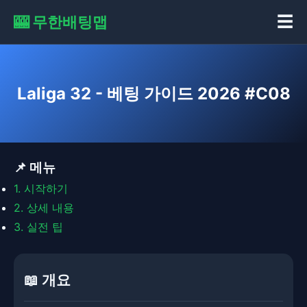
🎰 무한배팅맵
☰
Laliga 32 - 베팅 가이드 2026 #C08
📌 메뉴
1. 시작하기
2. 상세 내용
3. 실전 팁
📖 개요