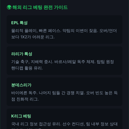
🌍 해외 리그 베팅 완전 가이드
EPL 특성
물리적 플레이, 빠른 페이스. 약팀의 이변이 잦음. 오버/언더
보다 1X2가 어려운 리그.
라리가 특성
기술 축구, 지배력 중시. 바르사/레알 독주 체제. 탑팀 원정
핸디캡 활용 유리.
분데스리가
바이에른 독주. 나머지 팀들 간 경쟁 치열. 오버 빈도 높은 득
점 친화적 리그.
K리그 베팅
국내 리그 정보 접근성 유리. 선수 컨디션, 팀 내부 정보 상대