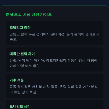
⚽ 월드컵 베팅 완전 가이드
조별리그 함정
강팀도 탈락 무관 경기에서 로테이션. 동기 분석이 결과보다
중요.
대륙간 전력 차이
유럽, 남미 팀이 아시아, 아프리카보다 전통적 강세. 배당에
이미 반영 여부 확인.
기후 적응
중동 월드컵은 더위와 시차 적응. 유럽 팀의 적응 기간 분석
이 초반 경기 핵심.
토너먼트 심리