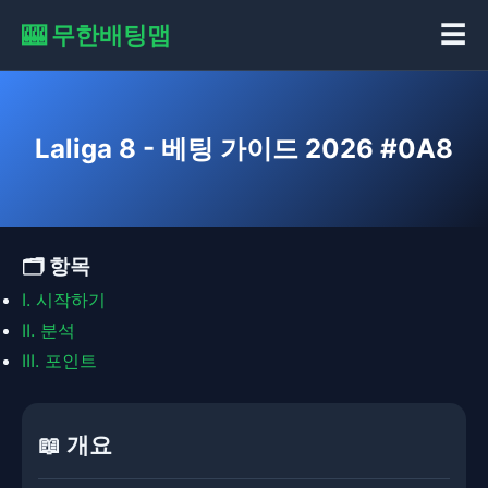
🎰 무한배팅맵
☰
Laliga 8 - 베팅 가이드 2026 #0A8
🗂️ 항목
I. 시작하기
II. 분석
III. 포인트
📖 개요