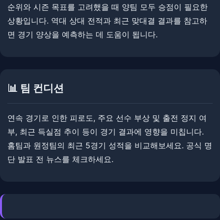
순위와 시즌 목표를 고려했을 때 양팀 모두 승점이 필요한
상황입니다. 역대 상대 전적과 최근 맞대결 결과를 참고하
면 경기 양상을 예측하는 데 도움이 됩니다.
📊 팀 컨디션
​​연속 경기로 인한 피로도, 주요 선수 부상 및 출전 정지 여
부, 최근 득실점 추이 등이 경기 결과에 영향을 미칩니다.
홈팀과 원정팀의 최근 5경기 성적을 비교해보세요. ​​공식 명
단 발표 전 뉴스를 체크하세요.