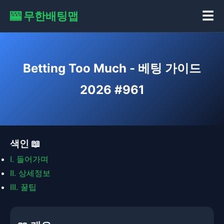
🎰 무한배팅맵
☰
Betting Too Much - 베팅 가이드
2026 #961
색인 📖
I.
들어가며
II.
상세정보
III.
꿀팁