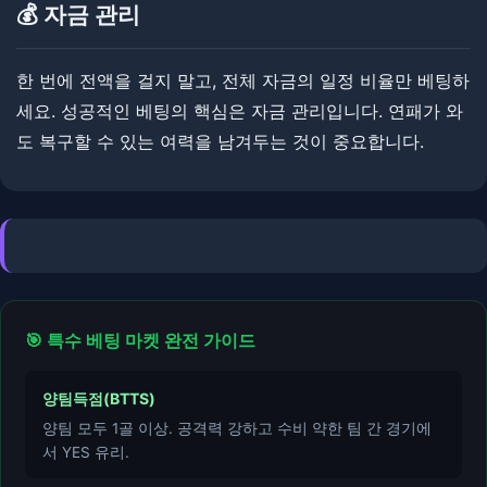
💰 자금 관리
​​한 번에 전액을 걸지 말고, 전체 자금의 일정 비율만 베팅하
세요. 성공적인 베팅의 핵심은 자금 관리입니다. ​연패가 와
도 복구할 수 있는 여력을 남겨두는 것이 중요합니다.
🎯 특수 베팅 마켓 완전 가이드
양팀득점(BTTS)
양팀 모두 1골 이상. 공격력 강하고 수비 약한 팀 간 경기에
서 YES 유리.