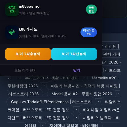
신규가입 후 첫입금 보너스 지급.
m88casino
🏆
30%
🎁 롤링조건 500%
할인
최대 30만원 30% 할인
k88카지노
💎
리베이트
4%
첫매충 5~10% | 슬롯 리베이트 4%
·
Ancient Temple Mascot | 릴게임난다
충북 심리상담 |
·
러브스토리 - ED 전문 정보
비아그라후불제
비아그라선불제
야마토 35만원 공략 완벽 가이
·
드 | 릴게임난다
비달리스타 홍조 대처 | 러브스토리 2026 -
·
전문 ED 정보
Zydena vs Udenafil Side Effects | 러브스토
오늘 하루 닫기
닫기
·
·
리
누리그라 좌식 생활 - 비아센터
Marseille #20 -
·
무한배팅맵 2026
야일라 복용시간 - 최적의 복용 타이밍 |
·
·
러브스토리 2026
Model 용어 #2 - 무한배팅맵 2026
·
Gugu vs Tadalafil Effectiveness | 러브스토리
타달리스
·
코막힘 | 러브스토리 - ED 전문 정보
바데나필 데일리vs온
·
디맨드 | 러브스토리 - ED 전문 정보
시알리스 밤효과 - 비
·
아센터
자이데나 약리학 - 비아센터