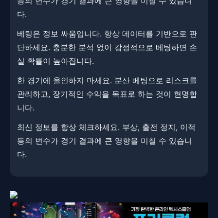
등의 변수가 경기 결과에 큰 영향을 미칠 수 있습니
다.
베팅은 정보 싸움입니다. ​​항상 데이터를 기반으로 판
단하세요. ​충분한 분석 없이 감정적으로 베팅하면 손
실 확률이 높아집니다.
한 경기에 올인하지 마세요. ​​분산 베팅으로 리스크를
관리하고, 장기적인 수익을 목표로 하는 것이 현명합
니다.
최신 정보를 항상 체크하세요. 부상, 출전 정지, 이적
등의 변수가 경기 결과에 큰 영향을 미칠 수 있습니
다.