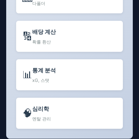
다폴더
배당 계산
🔢
확률 환산
통계 분석
📊
xG, 스탯
심리학
🧠
멘탈 관리