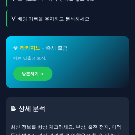
💡 베팅 기록을 유지하고 분석하세요
💎
라카지노
- 즉시 출금
빠른 입출금 보장.
방문하기 →
📝 상세 분석
최신 정보를 항상 체크하세요. ​부상, 출전 정지, 이적