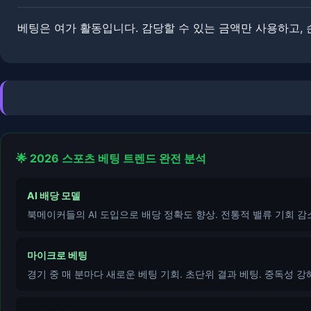
베팅은 여가 활동입니다. ​​감당할 수 있는 금액만 사용하고,
🌟 2026 스포츠 베팅 트렌드 완전 분석
AI 배당 모델
북메이커들의 AI 도입으로 배당 정확도 향상. 전통적 밸류 기회 감소
마이크로 베팅
경기 중 매 분마다 새로운 베팅 기회. 초단위 결과 베팅. 중독성 강