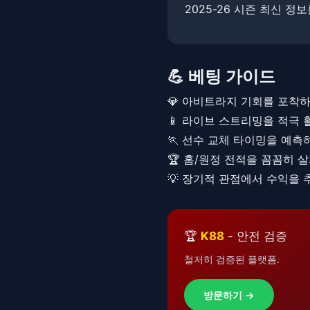
2025-26 시즌 최신 
💪 베팅 가이드
💎 아비트라지 기회를 포착
📱 라이브 스트리밍을 적극
🏃 선수 교체 타이밍을 예측
🏆 홈/원정 전적을 꼼꼼히 
💡 장기적 관점에서 수익을
🏆
K88
- 안전 검증
철저히 검증된 플랫폼.
방문하기 →