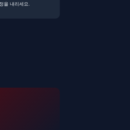
결정을 내리세요.