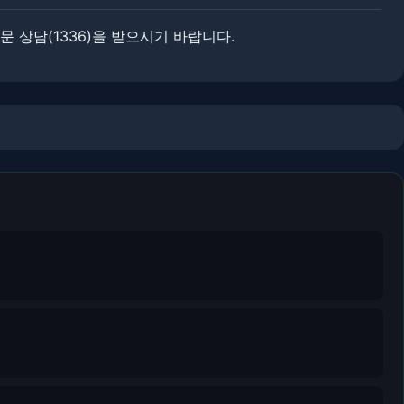
 상담(1336)을 받으시기 바랍니다.