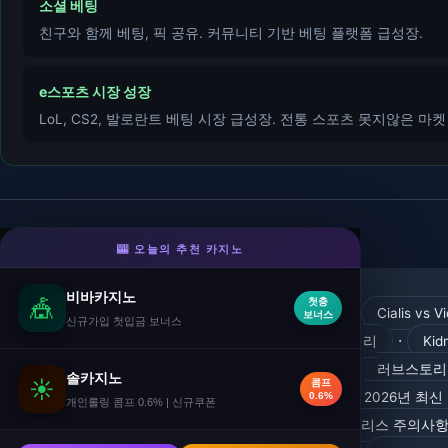
소셜 베팅
친구와 함께 베팅, 픽 공유. 커뮤니티 기반 베팅 플랫폼 급성장.
e스포츠 시장 성장
LoL, CS2, 발로란트 베팅 시장 급성장. 전통 스포츠 못지않은 마켓
🎰 오늘의 추천 카지노
솔카지노
- 카지노/베팅
개인롤링 콤프 0.6% · 신규회원 가입쿠폰 지급.
비바카지노
🎪
첫충
🎁 신규 가입쿠폰
Cialis vs 
보너스
신규가입 첫입금 보너스
·
리
Kid
러브스토리
솔카지노
☀️
콤프
2026년 최신
0.6%
개인롤링 콤프 0.6% | 신규쿠폰
리스 주의사항 