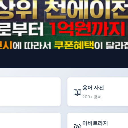
용어 사전
📖
200+ 용어
아비트라지
🎯