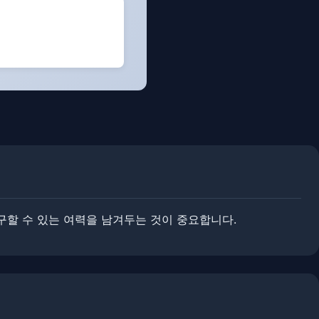
복구할 수 있는 여력을 남겨두는 것이 중요합니다.