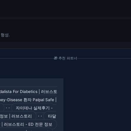
 형성.
🎁 추천 파트너
Vidalista For Diabetics | 러브스토
ney-Disease 환자 Palpal Safe |
· ·
자이데나 실제후기 -
· ·
 정보 | 러브스토리
타달
| 러브스토리 - ED 전문 정보