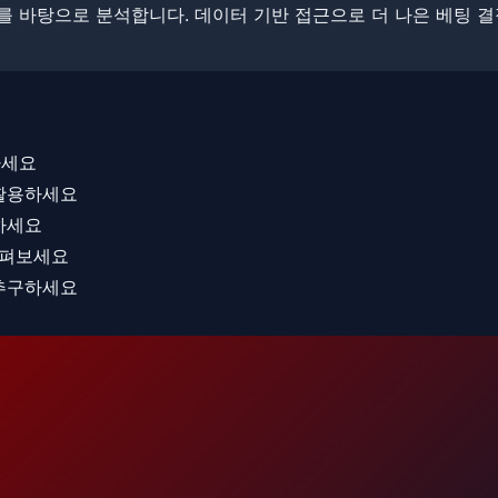
정보를 바탕으로 분석합니다. ​데이터 기반 접근으로 더 나은 베팅 
하세요
 활용하세요
하세요
살펴보세요
 추구하세요