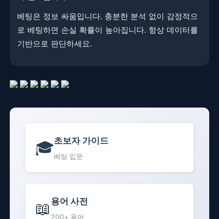
베팅은 정보 싸움입니다. 충분한 분석 없이 감정적으
로 베팅하면 손실 확률이 높아집니다. ​항상 데이터를
기반으로 판단하세요.
초보자 가이드
🎓
베팅 입문
용어 사전
📖
200+ 용어