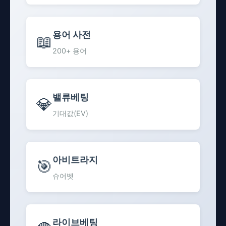
용어 사전
📖
200+ 용어
밸류베팅
💎
기대값(EV)
아비트라지
🎯
슈어벳
라이브베팅