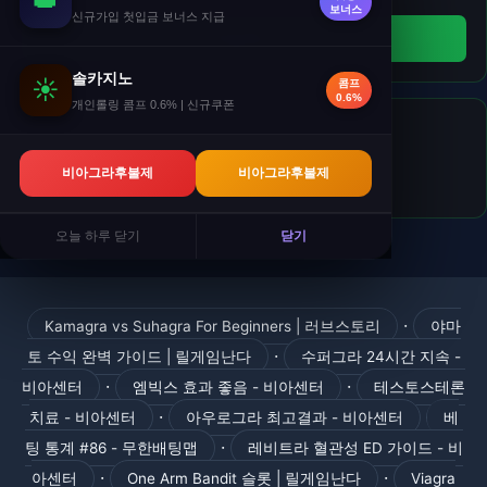
👑
🎁 보너스 가치 최대 1 BTC)
보너스
신규가입 첫입금 보너스 지급
가입하기
솔카지노
☀️
콤프
0.6%
개인롤링 콤프 0.6% | 신규쿠폰
k88카지노
- 우리계열
입플 5+3~50+15 · 슬롯 리베이트 4% · 페이백 5%.
비아그라후불제
비아그라후불제
🎁 상시 이벤트
오늘 하루 닫기
닫기
·
Kamagra vs Suhagra For Beginners | 러브스토리
야마
·
토 수익 완벽 가이드 | 릴게임난다
수퍼그라 24시간 지속 -
·
·
비아센터
엠빅스 효과 좋음 - 비아센터
테스토스테론
·
치료 - 비아센터
아우로그라 최고결과 - 비아센터
베
·
팅 통계 #86 - 무한배팅맵
레비트라 혈관성 ED 가이드 - 비
·
·
아센터
One Arm Bandit 슬롯 | 릴게임난다
Viagra