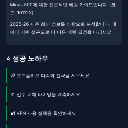
Minus 500에 대한 전문적인 베팅 가이드입니다. ​[코
드: 101123]
2025-26 시즌 최신 정보를 바탕으로 분석합니다. ​데
이터 기반 접근으로 더 나은 베팅 결정을 내리세요.
⭐ 성공 노하우
🌈 포트폴리오 다각화 전략을 세우세요
🏃 선수 교체 타이밍을 예측하세요
🔐 VPN 사용 정책을 확인하세요