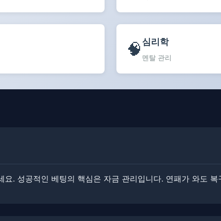
심리학
🧠
멘탈 관리
하세요. 성공적인 베팅의 핵심은 자금 관리입니다. ​​연패가 와도