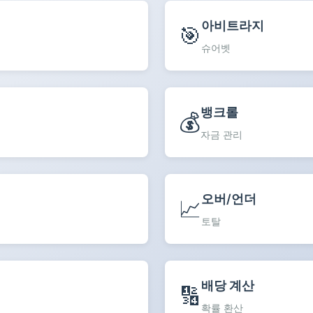
아비트라지
🎯
슈어벳
뱅크롤
💰
자금 관리
오버/언더
📈
토탈
배당 계산
🔢
확률 환산