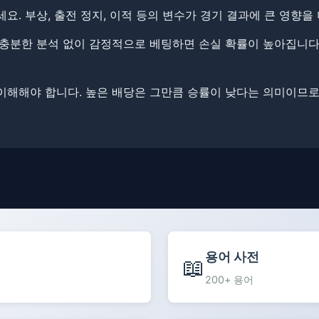
요. 부상, 출전 정지, 이적 등의 변수가 경기 결과에 큰 영향을 
충분한 분석 없이 감정적으로 베팅하면 손실 확률이 높아집니다.
이해해야 합니다. 높은 배당은 그만큼 승률이 낮다는 의미이므로
용어 사전
📖
200+ 용어