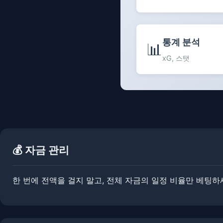
통계 분석
📊
xG, 스탯
💰 자금 관리
​​한 번에 전액을 걸지 말고, 전체 자금의 일정 비율만 베팅