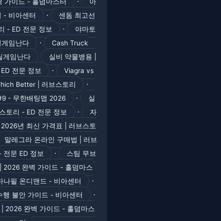
·
 완벽 가이드 - 홀덤마스터
아
·
 - 비아센터
센돔 최고선
·
리 - ED 전문 정보
야마토
·
 릴게임난다
Cash Truck
 | 릴게임난다
실비 약물병용 |
·
 ED 전문 정보
Viagra vs
·
 Which Better | 러브스토리
·
 #9 - 무한배팅맵 2026
실
·
스토리 - ED 전문 정보
자
 2026년 최신 가격표 | 러브스토
말레그라 온라인 구매법 | 러브
·
- 전문 ED 정보
스팀 무브
 2026 완벽 가이드 - 홀덤마스
·
바나필 온디맨드 - 비아센터
·
행 불안 가이드 - 비아센터
 | 2026 완벽 가이드 - 홀덤마스