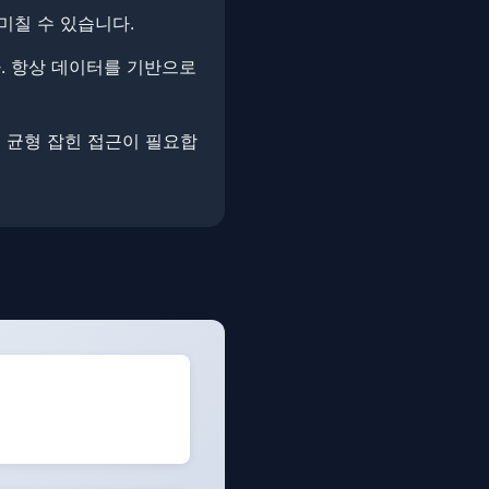
미칠 수 있습니다.
 ​​항상 데이터를 기반으로
 균형 잡힌 접근이 필요합