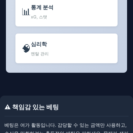
통계 분석
📊
xG, 스탯
심리학
🧠
멘탈 관리
⚠️ 책임감 있는 베팅
베팅은 여가 활동입니다. 감당할 수 있는 금액만 사용하고,