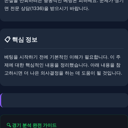
손실을 만회하려는 충동적인 베팅은 피하세요. ​​문제가 생기
면 전문 상담(1336)을 받으시기 바랍니다.
📋 핵심 정보
베팅을 시작하기 전에 기본적인 이해가 필요합니다. 이 주
제에 대한 핵심적인 내용을 정리했습니다. ​​아래 내용을 참
고하시면 더 나은 의사결정을 하는 데 도움이 될 것입니다.
🔍 경기 분석 완전 가이드