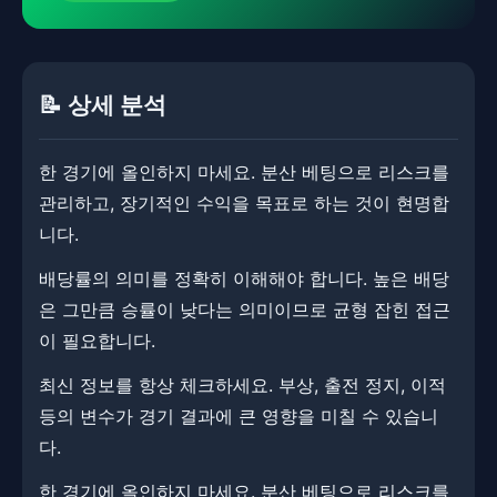
📝 상세 분석
한 경기에 올인하지 마세요. 분산 베팅으로 리스크를
관리하고, 장기적인 수익을 목표로 하는 것이 현명합
니다.
배당률의 의미를 정확히 이해해야 합니다. 높은 배당
은 그만큼 승률이 낮다는 의미이므로 균형 잡힌 접근
이 필요합니다.
최신 정보를 항상 체크하세요. 부상, 출전 정지, 이적
등의 변수가 경기 결과에 큰 영향을 미칠 수 있습니
다.
한 경기에 올인하지 마세요. ​분산 베팅으로 리스크를