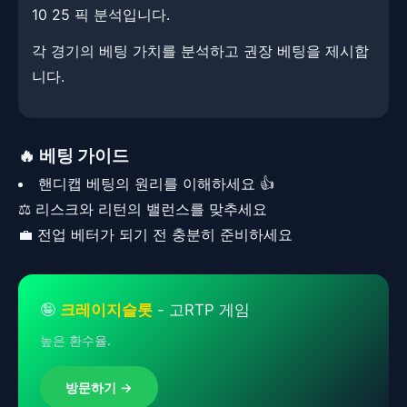
10 25 픽 분석입니다.
각 경기의 베팅 가치를 분석하고 권장 베팅을 제시합
니다.
🔥 베팅 가이드
핸디캡 베팅의 원리를 이해하세요 👍
⚖️ 리스크와 리턴의 밸런스를 맞추세요
💼 전업 베터가 되기 전 충분히 준비하세요
🤪
크레이지슬롯
- 고RTP 게임
높은 환수율.
방문하기 →