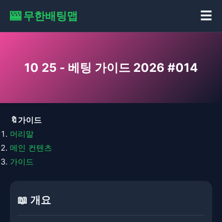
🎰 무한배팅맵
☰
10 25 - 베팅 가이드 2026 #014
🔖가이드
머리말
메인 컨텐츠
가이드
📖 개요