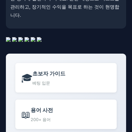
관리하고, 장기적인 수익을 목표로 하는 것이 현명합
니다.
초보자 가이드
🎓
베팅 입문
용어 사전
📖
200+ 용어