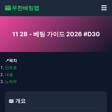
🎰 무한배팅맵
☰
11 28 - 베팅 가이드 2026 #D30
📍목차
인트로
내용
노하우
📖 개요