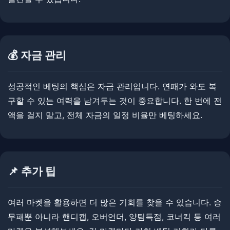
💰 자금 관리
성공적인 베팅의 핵심은 자금 관리입니다. ​연패가 와도 복
구할 수 있는 여력을 남겨두는 것이 중요합니다. ​한 번에 전
액을 걸지 말고, 전체 자금의 일정 비율만 베팅하세요.
📌 추가 팁
여러 마켓을 활용하면 더 많은 기회를 찾을 수 있습니다. 승
무패뿐 아니라 핸디캡, 오버언더, 양팀득점, 코너킥 등 여러