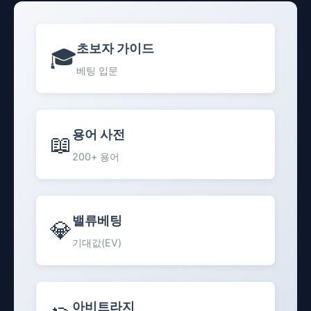
초보자 가이드
🎓
베팅 입문
용어 사전
📖
200+ 용어
밸류베팅
💎
기대값(EV)
아비트라지