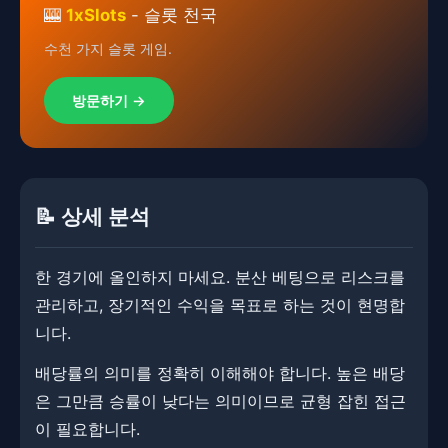
🎰
1xSlots
- 슬롯 천국
수천 가지 슬롯 게임.
방문하기 →
📝 상세 분석
한 경기에 올인하지 마세요. 분산 베팅으로 리스크를
관리하고, 장기적인 수익을 목표로 하는 것이 현명합
니다.
배당률의 의미를 정확히 이해해야 합니다. ​높은 배당
은 그만큼 승률이 낮다는 의미이므로 균형 잡힌 접근
이 필요합니다.