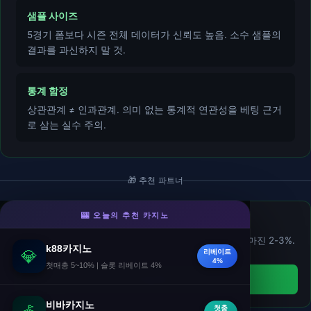
샘플 사이즈
5경기 폼보다 시즌 전체 데이터가 신뢰도 높음. 소수 샘플의
결과를 과신하지 말 것.
통계 함정
상관관계 ≠ 인과관계. 의미 없는 통계적 연관성을 베팅 근거
로 삼는 실수 주의.
🎁 추천 파트너
🎰 오늘의 추천 카지노
1xBet
- 스포츠베팅
세계 최대 스포츠베팅! 축구,농구,e스포츠. 업계 최고 배당 마진 2-3%.
k88카지노
💎
리베이트
🎁 첫입금100%(최대€130)
4%
첫매충 5~10% | 슬롯 리베이트 4%
가입하기
비바카지노
첫충