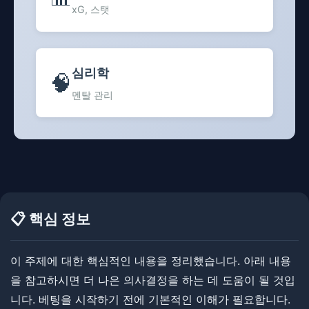
xG, 스탯
심리학
🧠
멘탈 관리
📋 핵심 정보
이 주제에 대한 핵심적인 내용을 정리했습니다. 아래 내용
을 참고하시면 더 나은 의사결정을 하는 데 도움이 될 것입
니다. ​베팅을 시작하기 전에 기본적인 이해가 필요합니다.