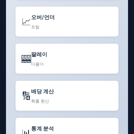
오버/언더
📈
토탈
팔레이
🎰
다폴더
배당 계산
🔢
확률 환산
통계 분석
📊