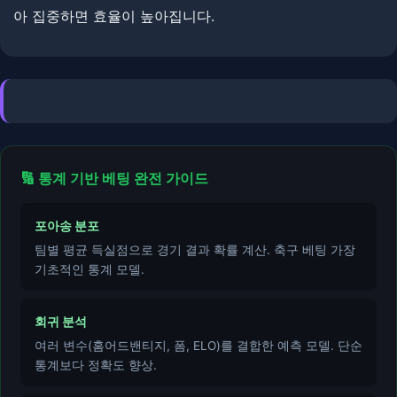
아 집중하면 효율이 높아집니다.
🔢 통계 기반 베팅 완전 가이드
포아송 분포
팀별 평균 득실점으로 경기 결과 확률 계산. 축구 베팅 가장
기초적인 통계 모델.
회귀 분석
여러 변수(홈어드밴티지, 폼, ELO)를 결합한 예측 모델. 단순
통계보다 정확도 향상.