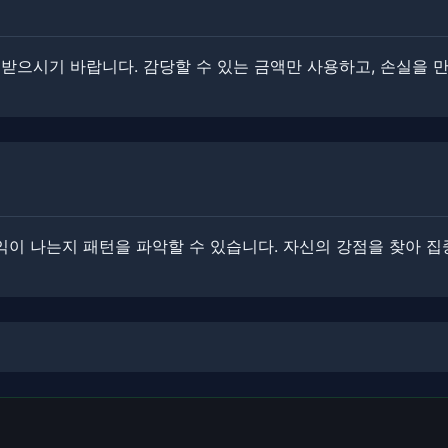
)을 받으시기 바랍니다. ​감당할 수 있는 금액만 사용하고, 손실
 수익이 나는지 패턴을 파악할 수 있습니다. 자신의 강점을 찾아 