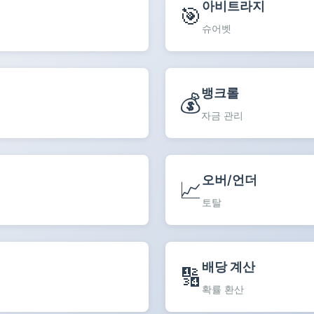
아비트라지
🎯
슈어벳
뱅크롤
💰
자금 관리
오버/언더
📈
토탈
배당 계산
🔢
확률 환산