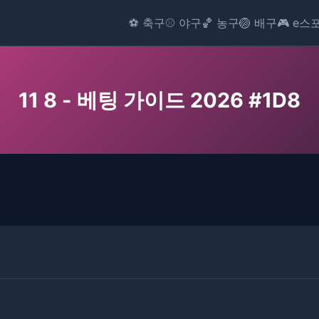
⚽ 축구
⚾ 야구
🏀 농구
🏐 배구
🎮 e스
11 8 - 베팅 가이드 2026 #1D8