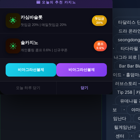
🎰 오늘의 추천 카지노
다인카지노
- 온라인카지노
신규가입 후 첫입금 보너스 지급.
카심바슬롯
🌟
첫입금
🎁 롤링조건 500%
타달리스 단
20%
첫입금 20% | 매일첫입금 20%
드라 온라인
seongdon
솔카지노
☀️
콤프
·
타다라필 
0.6%
개인롤링 콤프 0.6% | 신규쿠폰
나그라 피로 |
Bar Bar 
비아그라선불제
비아그라선불제
이드 - 홀덤
러브스토리 -
오늘 하루 닫기
닫기
Tip 258
유데나필 경
·
보
야마
임난다
릴게임난다
·
센터