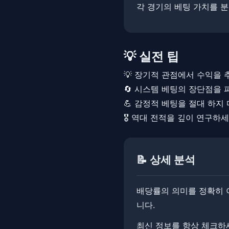
각 경기의 베팅 가치를 
💡 실전 팁
💡 장기적 관점에서 수익을
🔄 시스템 베팅의 장단점을
💪 감정적 베팅을 절대 하지
🎖️ 역대 전적을 깊이 연구하
📝 상세 분석
배당률의 의미를 정확히 
니다.
최신 정보를 항상 체크하세