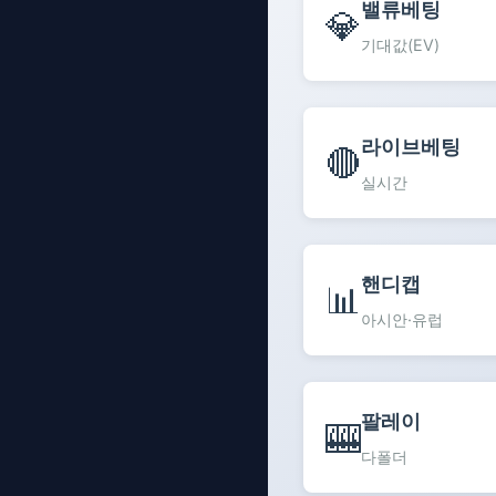
밸류베팅
💎
기대값(EV)
라이브베팅
🔴
실시간
핸디캡
📊
아시안·유럽
팔레이
🎰
다폴더