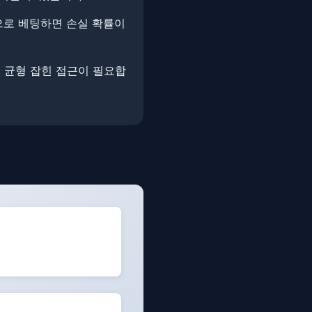
적으로 베팅하면 손실 확률이
로 균형 잡힌 접근이 필요합