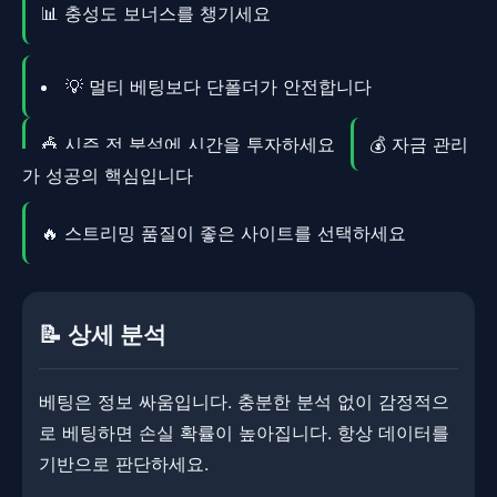
📊 충성도 보너스를 챙기세요
💡 멀티 베팅보다 단폴더가 안전합니다
🎪 시즌 전 분석에 시간을 투자하세요
💰 자금 관리
가 성공의 핵심입니다
🔥 스트리밍 품질이 좋은 사이트를 선택하세요
📝 상세 분석
베팅은 정보 싸움입니다. 충분한 분석 없이 감정적으
로 베팅하면 손실 확률이 높아집니다. ​항상 데이터를
기반으로 판단하세요.