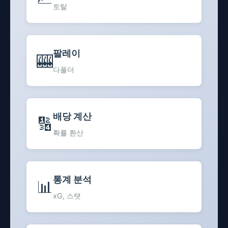
토탈
팔레이
🎰
다폴더
배당 계산
🔢
확률 환산
통계 분석
📊
xG, 스탯