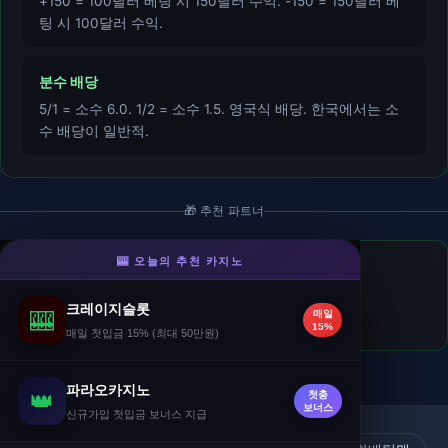
+150 = 100달러 베팅 시 150달러 수익. -150 = 150달러 베
팅 시 100달러 수익.
분수 배당
5/1 = 소수 6.0. 1/2 = 소수 1.5. 영국식 배당. 한국에서는 소
수 배당이 일반적.
🎁 추천 파트너
🎰 오늘의 추천 카지노
솔카지노
- 카지노/베팅
개인롤링 콤프 0.6% · 신규회원 가입쿠폰 지급.
크레이지슬롯
🎰
매일
🎁 신규 가입쿠폰
15%
매일 첫입금 15% (최대 50만원)
파라오카지노
👑
첫충
보너스
신규가입 첫입금 보너스 지급