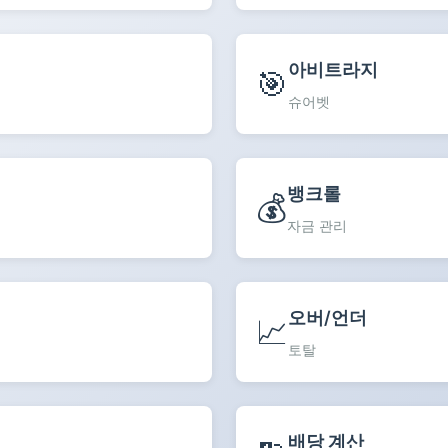
아비트라지
🎯
슈어벳
뱅크롤
💰
자금 관리
오버/언더
📈
토탈
배당 계산