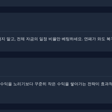
지 말고, 전체 자금의 일정 비율만 베팅하세요. ​연패가 와도 
큰 수익을 노리기보다 꾸준히 작은 수익을 쌓아가는 전략이 효과