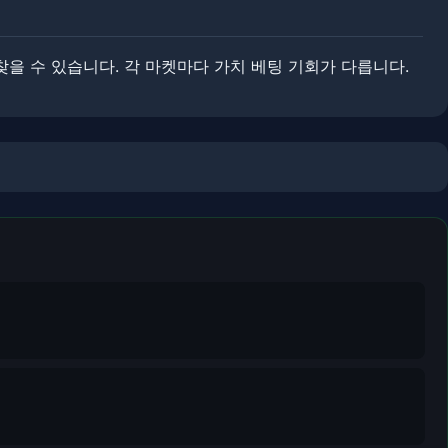
을 수 있습니다. ​​각 마켓마다 가치 베팅 기회가 다릅니다.