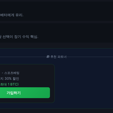
수록 베터에게 유리.
당 선택이 장기 수익 핵심.
🎁 추천 파트너
o
- 스포츠베팅
지 30% 할인
최대 1 BTC)
가입하기