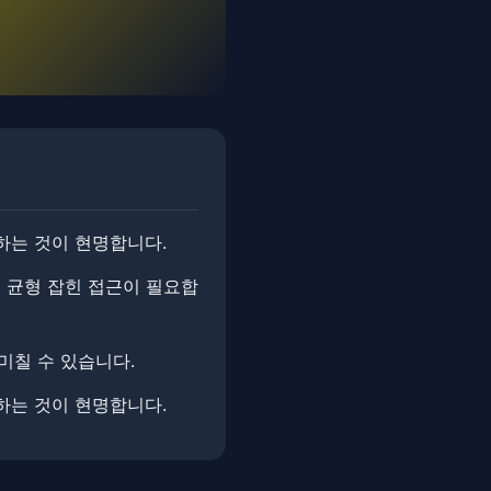
하는 것이 현명합니다.
 균형 잡힌 접근이 필요합
 미칠 수 있습니다.
하는 것이 현명합니다.