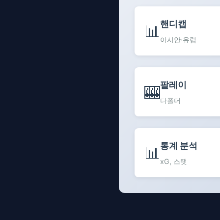
핸디캡
📊
아시안·유럽
팔레이
🎰
다폴더
통계 분석
📊
xG, 스탯