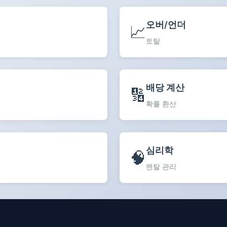
오버/언더
📈
토탈
배당 계산
🔢
확률 환산
심리학
🧠
멘탈 관리