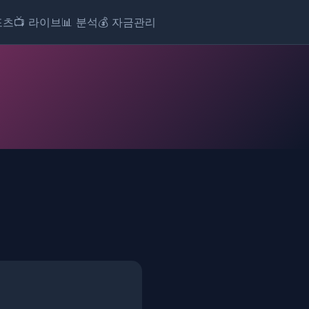
포츠
📺 라이브
📊 분석
💰 자금관리