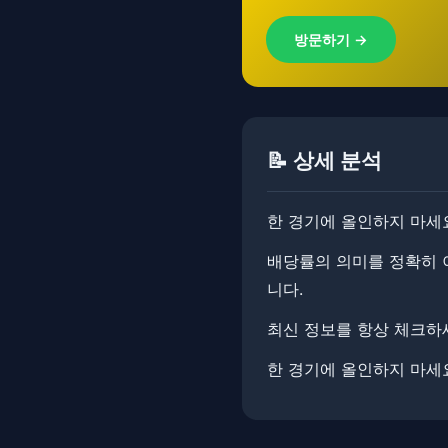
방문하기 →
📝 상세 분석
한 경기에 올인하지 마세요
배당률의 의미를 정확히 
니다.
최신 정보를 항상 체크하세
한 경기에 올인하지 마세