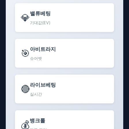
밸류베팅
💎
기대값(EV)
아비트라지
🎯
슈어벳
라이브베팅
🔴
실시간
뱅크롤
💰