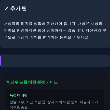
📌 추가 팁
배당률의 의미를 정확히 이해해야 합니다. ​​배당은 시장의
예측을 반영하지만 항상 정확하지는 않습니다. ​자신만의 분
석으로 배당의 가치를 평가하는 능력을 키우세요.
🏃 선수 프롭 베팅 완전 가이드
득점자 베팅
선발 여부, 최근 득점 폼, 상대 수비 약점 분석. 페널티 키커
여부도 중요.