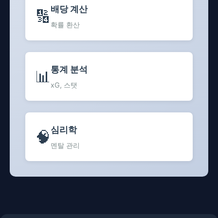
배당 계산
🔢
확률 환산
통계 분석
📊
xG, 스탯
심리학
🧠
멘탈 관리