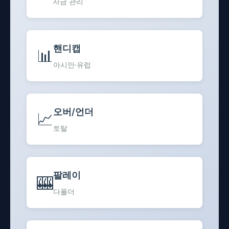
자금 관리
핸디캡
📊
아시안·유럽
오버/언더
📈
토탈
팔레이
🎰
다폴더