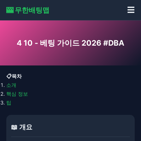
🎰 무한배팅맵
☰
4 10 - 베팅 가이드 2026 #DBA
📋목차
소개
핵심 정보
팁
📖 개요