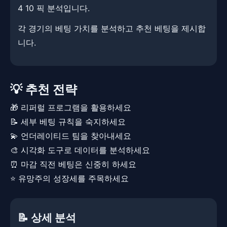
4 10 픽 분석입니다.
각 경기의 베팅 가치를 분석하고 추천 베팅을 제시합
니다.
💡 추천 전략
🎁 리퍼럴 프로그램을 활용하세요
📝 세부 베팅 규칙을 숙지하세요
💫 언더레이티드 팀을 찾아내세요
🎨 시각화 도구로 데이터를 분석하세요
⏰ 마감 직전 베팅은 신중히 하세요
⭐ 유망주의 성장세를 주목하세요
📝 상세 분석