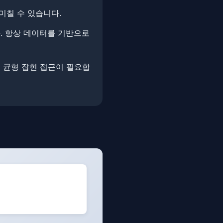
미칠 수 있습니다.
 ​​항상 데이터를 기반으로
 균형 잡힌 접근이 필요합