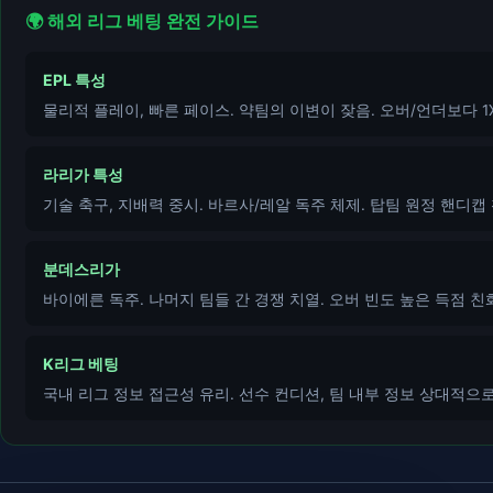
🌍 해외 리그 베팅 완전 가이드
EPL 특성
물리적 플레이, 빠른 페이스. 약팀의 이변이 잦음. 오버/언더보다 1
라리가 특성
기술 축구, 지배력 중시. 바르사/레알 독주 체제. 탑팀 원정 핸디캡 
분데스리가
바이에른 독주. 나머지 팀들 간 경쟁 치열. 오버 빈도 높은 득점 친
K리그 베팅
국내 리그 정보 접근성 유리. 선수 컨디션, 팀 내부 정보 상대적으로