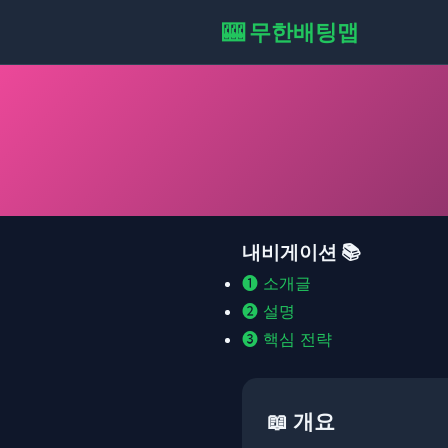
🎰 무한배팅맵
내비게이션 📚
➊
소개글
➋
설명
➌
핵심 전략
📖 개요