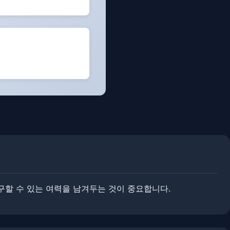
 복구할 수 있는 여력을 남겨두는 것이 중요합니다.