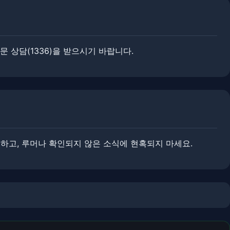
 상담(1336)을 받으시기 바랍니다.
인하고, 루머나 확인되지 않은 소식에 현혹되지 마세요.