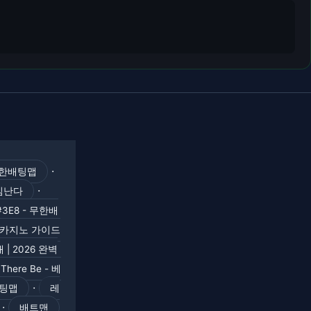
·
 무한배팅맵
·
게임난다
 #3E8 - 무한배
5 | 카지노 가이드
| 2026 완벽
l There Be - 베
·
배팅맵
레
·
배트맨