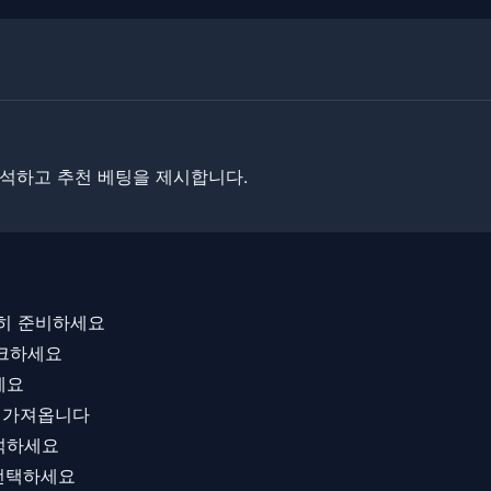
분석하고 추천 베팅을 제시합니다.
분히 준비하세요
체크하세요
세요
 가져옵니다
분석하세요
 선택하세요