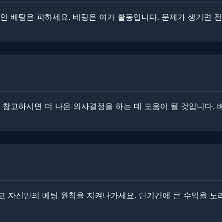
베팅은 피하세요. 베팅은 여가 활동입니다. ​​문제가 생기면 전문
 참고하시면 더 나은 의사결정을 하는 데 도움이 될 것입니다. 
고 자신만의 베팅 원칙을 지켜나가세요. ​단기간에 큰 수익을 