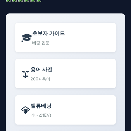
초보자 가이드
🎓
베팅 입문
용어 사전
📖
200+ 용어
밸류베팅
💎
기대값(EV)