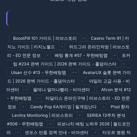
·
BoostPill 101 가이드 | 러브스토리
Casino Term 91 | 카
·
지노 가이드 | 카지노월드
하드그라 온라인처방 | 러브스토
·
·
리 - ED 전문 정보
베팅 통계 #57 - 무한배팅맵
포커
·
팁 #234 완벽 가이드 | 2026 완벽 가이드 - 홀덤마스터
· ·
Ulsan 선수 #13 - 무한배팅맵
AvatarUX 슬롯 완벽 가이
·
드 | 2026 완벽 가이드 - 홀덤마스터
야일라 고급 사용 - 비
·
아센터
필데나 얼마나빨리 - 비아센터
Afcon 분석 #12
·
- 무한배팅맵
타달리스 온라인구매 | 러브스토리 - ED 전문
·
·
정보
Candy Pop KA게이밍 | 릴게임난다
Ptsd 환자
·
Levitra Monitoring | 러브스토리
SERIEA 13주차 분석
·
#506 - 무한배팅맵
피보나치 배팅 노하우 2026 | 월드코인
·
·
러
센포스 반품 정책 안내 - 비아센터
타오르 병원 처