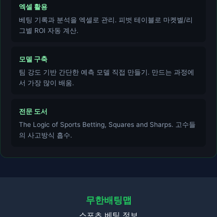
엑셀 활용
베팅 기록과 분석을 엑셀로 관리. 피벗 테이블로 마켓별/리
그별 ROI 자동 계산.
모델 구축
팀 강도 기반 간단한 예측 모델 직접 만들기. 만드는 과정에
서 가장 많이 배움.
전문 도서
The Logic of Sports Betting, Squares and Sharps. 고수들
의 사고방식 흡수.
무한배팅맵
스포츠 베팅 정보