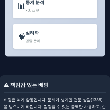
통계 분석
📊
xG, 스탯
심리학
🧠
멘탈 관리
⚠️ 책임감 있는 베팅
베팅은 여가 활동입니다. ​문제가 생기면 전문 상담(1336)
을 받으시기 바랍니다. ​​감당할 수 있는 금액만 사용하고, 손