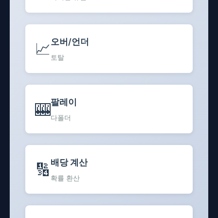
오버/언더
📈
토탈
팔레이
🎰
다폴더
배당 계산
🔢
확률 환산