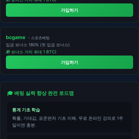
가입하기
bcgame
- 스포츠베팅
입금 보너스 180% (첫 입금 보너스)
🎁 보너스 가치 최대 1 BTC)
가입하기
🎓 베팅 실력 향상 완전 로드맵
통계 기초 학습
확률, 기대값, 표준편차 기초 이해. 무료 온라인 강의로 1주
일이면 충분.