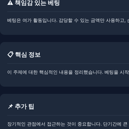
⚠️ 책임감 있는 베팅
베팅은 여가 활동입니다. ​감당할 수 있는 금액만 사용하고, 
📋 핵심 정보
이 주제에 대한 핵심적인 내용을 정리했습니다. ​베팅을 시작
📌 추가 팁
장기적인 관점에서 접근하는 것이 중요합니다. 단기간에 큰