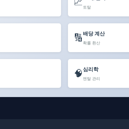
📈
토탈
배당 계산
🔢
확률 환산
심리학
🧠
멘탈 관리