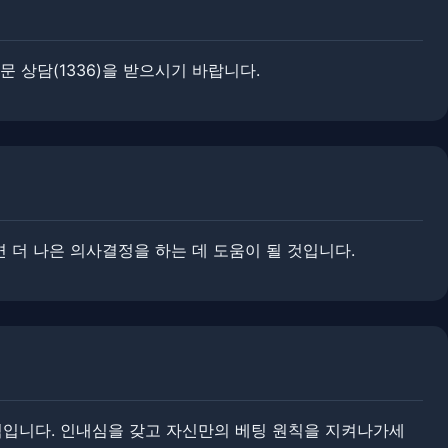
 상담(1336)을 받으시기 바랍니다.
 더 나은 의사결정을 하는 데 도움이 될 것입니다.
적입니다. 인내심을 갖고 자신만의 베팅 원칙을 지켜나가세