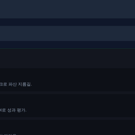
스크로 파산 지름길.
I로 성과 평가.