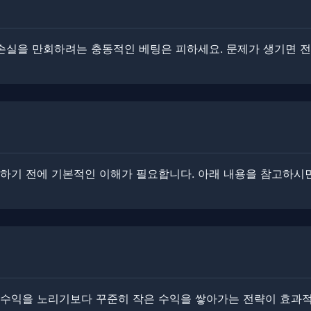
손실을 만회하려는 충동적인 베팅은 피하세요. ​문제가 생기면 전문
하기 전에 기본적인 이해가 필요합니다. ​아래 내용을 참고하시면
 수익을 노리기보다 꾸준히 작은 수익을 쌓아가는 전략이 효과