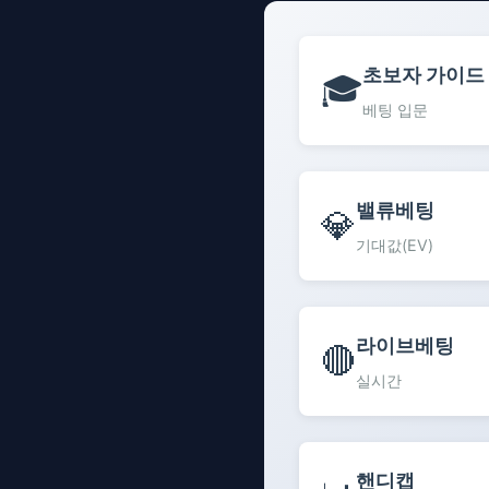
초보자 가이드
🎓
베팅 입문
밸류베팅
💎
기대값(EV)
라이브베팅
🔴
실시간
핸디캡