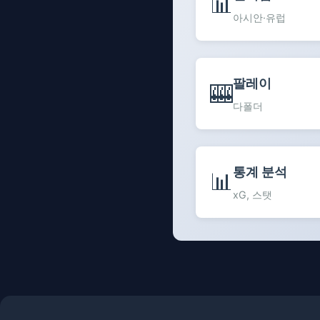
📊
아시안·유럽
팔레이
🎰
다폴더
통계 분석
📊
xG, 스탯