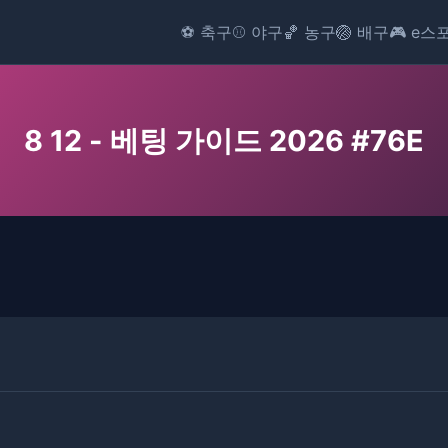
⚽ 축구
⚾ 야구
🏀 농구
🏐 배구
🎮 e스
8 12 - 베팅 가이드 2026 #76E
팁