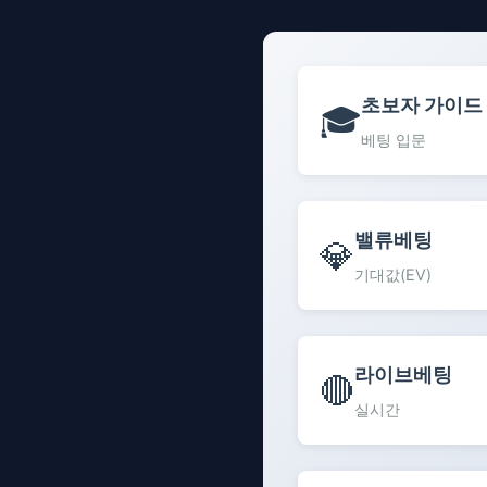
초보자 가이드
🎓
베팅 입문
밸류베팅
💎
기대값(EV)
라이브베팅
🔴
실시간