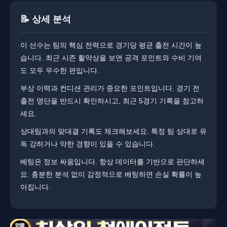
📝 상세 분석
이 선수는 팀의 핵심 전력으로 경기당 평균 출전 시간이 높
습니다. ​​최근 시즌 활약상을 보면 공격 포인트와 수비 기여
도 모두 우수한 편입니다.
부상 이력과 컨디션 관리가 중요한 포인트입니다. 경기 전
출전 명단을 반드시 확인하시고, 최근 5경기 기록을 참고하
세요.
상대팀과의 맞대결 기록도 체크해보세요. 특정 팀 상대로 유
독 강하거나 약한 경향이 있을 수 있습니다.
베팅은 정보 싸움입니다. ​항상 데이터를 기반으로 판단하세
요. 충분한 분석 없이 감정적으로 베팅하면 손실 확률이 높
아집니다.