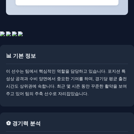
📊 기본 정보
이 선수는 팀에서 핵심적인 역할을 담당하고 있습니다. ​​포지션 특
성상 공격과 수비 양면에서 중요한 기여를 하며, 경기당 평균 출전
시간도 상위권에 속합니다. ​최근 몇 시즌 동안 꾸준한 활약을 보여
주고 있어 팀의 주축 선수로 자리잡았습니다.
⚽ 경기력 분석