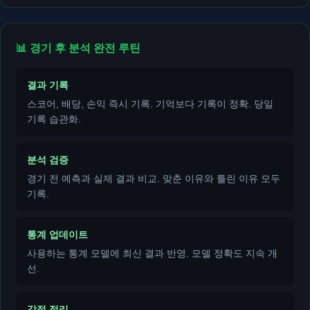
📊 경기 후 분석 완전 루틴
결과 기록
스코어, 배당, 손익 즉시 기록. 기억보다 기록이 정확. 당일
기록 습관화.
분석 검증
경기 전 예측과 실제 결과 비교. 맞춘 이유와 틀린 이유 모두
기록.
통계 업데이트
사용하는 통계 모델에 최신 결과 반영. 모델 정확도 지속 개
선.
감정 정리