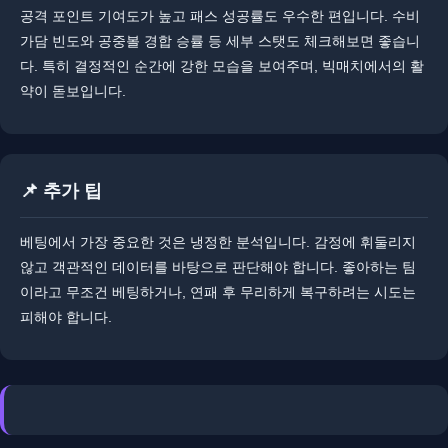
공격 포인트 기여도가 높고 패스 성공률도 우수한 편입니다. 수비
가담 빈도와 공중볼 경합 승률 등 세부 스탯도 체크해보면 좋습니
다. 특히 결정적인 순간에 강한 모습을 보여주며, 빅매치에서의 활
약이 돋보입니다.
📌 추가 팁
베팅에서 가장 중요한 것은 냉정한 분석입니다. ​감정에 휘둘리지
않고 객관적인 데이터를 바탕으로 판단해야 합니다. 좋아하는 팀
이라고 무조건 베팅하거나, 연패 후 무리하게 복구하려는 시도는
피해야 합니다.