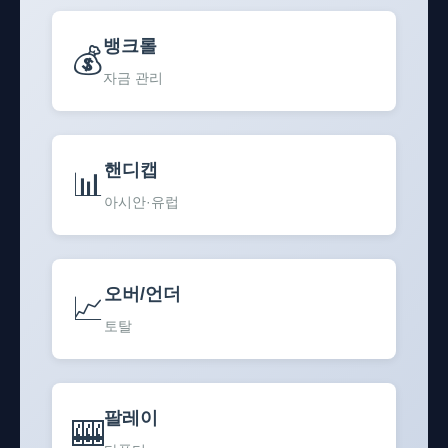
뱅크롤
💰
자금 관리
핸디캡
📊
아시안·유럽
오버/언더
📈
토탈
팔레이
🎰