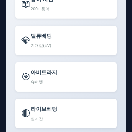
📖
200+ 용어
밸류베팅
💎
기대값(EV)
아비트라지
🎯
슈어벳
라이브베팅
🔴
실시간