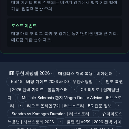
대형 이벤트 병행 진행되는 비인기 경기에서 밸류 기회 발생
가능. 집중력 분산 주의.
포스트 이벤트
대형 대회 후 리그 복귀 첫 경기는 동기/컨디션 변화 큰 기회.
대표팀 귀환 선수 체크.
🎰 무한배팅맵 2026 ·
·
메갈리스 저녁 복용 - 비아센터
·
Epl 19 - 베팅 가이드 2026 #5D0 - 무한배팅맵
인도 복권
·
| 2026 완벽 가이드 - 홀덤마스터
CR 리제로 | 릴게임난
다
Multiple-Sclerosis 환자 Viagra Doctor Advice | 러브스토
·
·
리
타오르 온라인구매 | 러브스토리 - ED 전문 정보
·
Stendra vs Kamagra Duration | 러브스토리
슈퍼피포스
·
복용법 | 러브스토리 2026
룰렛 팁 #259 | 2026 완벽 가이