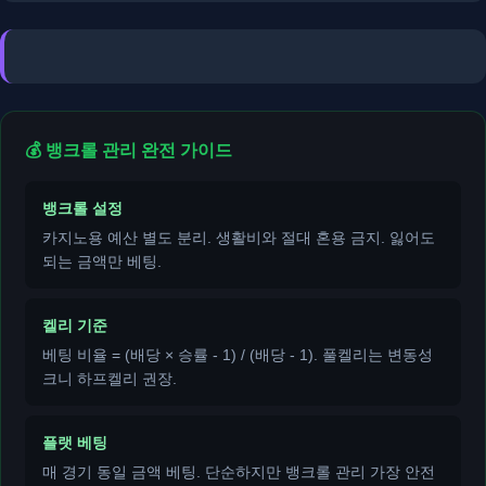
💰 뱅크롤 관리 완전 가이드
뱅크롤 설정
카지노용 예산 별도 분리. 생활비와 절대 혼용 금지. 잃어도
되는 금액만 베팅.
켈리 기준
베팅 비율 = (배당 × 승률 - 1) / (배당 - 1). 풀켈리는 변동성
크니 하프켈리 권장.
플랫 베팅
매 경기 동일 금액 베팅. 단순하지만 뱅크롤 관리 가장 안전