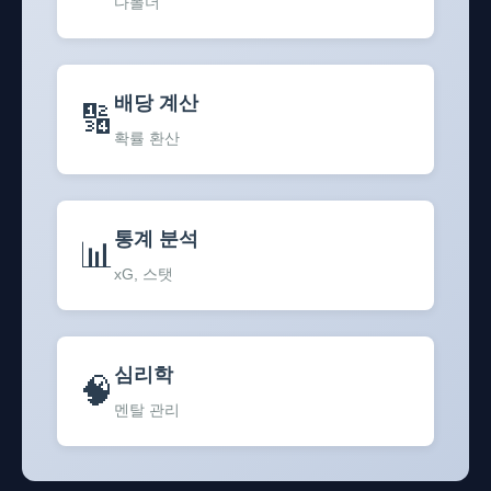
다폴더
배당 계산
🔢
확률 환산
통계 분석
📊
xG, 스탯
심리학
🧠
멘탈 관리