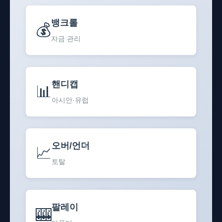
뱅크롤
💰
자금 관리
핸디캡
📊
아시안·유럽
오버/언더
📈
토탈
팔레이
🎰