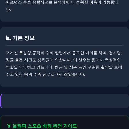
퍼포먼스 등을 종합적으로 분석하면 더 정확한 예측이 가능합니
다.
📊 기본 정보
​포지션 특성상 공격과 수비 양면에서 중요한 기여를 하며, 경기당
평균 출전 시간도 상위권에 속합니다. 이 선수는 팀에서 핵심적인
역할을 담당하고 있습니다. 최근 몇 시즌 동안 꾸준한 활약을 보여
주고 있어 팀의 주축 선수로 자리잡았습니다.
🏅 올림픽 스포츠 베팅 완전 가이드