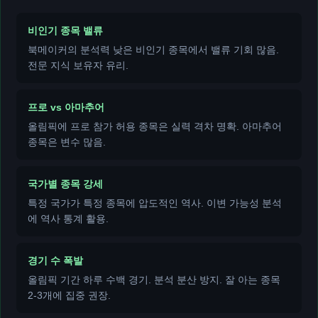
비인기 종목 밸류
북메이커의 분석력 낮은 비인기 종목에서 밸류 기회 많음.
전문 지식 보유자 유리.
프로 vs 아마추어
올림픽에 프로 참가 허용 종목은 실력 격차 명확. 아마추어
종목은 변수 많음.
국가별 종목 강세
특정 국가가 특정 종목에 압도적인 역사. 이변 가능성 분석
에 역사 통계 활용.
경기 수 폭발
올림픽 기간 하루 수백 경기. 분석 분산 방지. 잘 아는 종목
2-3개에 집중 권장.