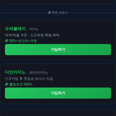
🎁 추천 파트너
슈퍼플레이
- 카지노
매주/매월 쿠폰 · 신규회원 특별 혜택.
🎁 50%+포인트+쿠폰
가입하기
다인카지노
- 온라인카지노
신규가입 후 첫입금 보너스 지급.
🎁 롤링조건 500%
가입하기