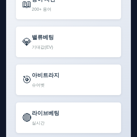
📖
200+ 용어
밸류베팅
💎
기대값(EV)
아비트라지
🎯
슈어벳
라이브베팅
🔴
실시간