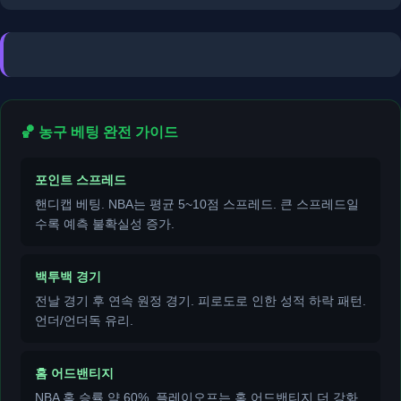
🏀 농구 베팅 완전 가이드
포인트 스프레드
핸디캡 베팅. NBA는 평균 5~10점 스프레드. 큰 스프레드일
수록 예측 불확실성 증가.
백투백 경기
전날 경기 후 연속 원정 경기. 피로도로 인한 성적 하락 패턴.
언더/언더독 유리.
홈 어드밴티지
NBA 홈 승률 약 60%. 플레이오프는 홈 어드밴티지 더 강화.