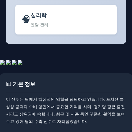
심리학
🧠
멘탈 관리
📊 기본 정보
이 선수는 팀에서 핵심적인 역할을 담당하고 있습니다. ​​포지션 특
성상 공격과 수비 양면에서 중요한 기여를 하며, 경기당 평균 출전
시간도 상위권에 속합니다. ​​최근 몇 시즌 동안 꾸준한 활약을 보여
주고 있어 팀의 주축 선수로 자리잡았습니다.