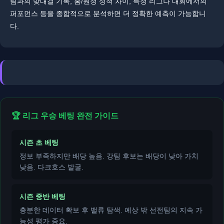
팀과의 맞대결 기록, 홈/원정 성적 차이, 특정 리그나 대회에서의
퍼포먼스 등을 종합적으로 분석하면 더 정확한 예측이 가능합니
다.
🏆 리그 우승 베팅 완전 가이드
시즌 초 베팅
정보 부족하지만 배당 높음. 강팀 후보는 배당이 낮아 가치
낮음. 다크호스 발굴.
시즌 중반 베팅
충분한 데이터 확보 후 밸류 탐색. 예상 밖 선전팀의 지속 가
능성 평가 중요.