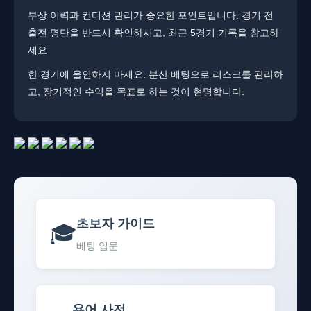
부상 이력과 컨디션 관리가 중요한 포인트입니다. 경기 전
출전 명단을 반드시 확인하시고, 최근 5경기 기록을 참고하
세요.
한 경기에 올인하지 마세요. ​​분산 베팅으로 리스크를 관리하
고, 장기적인 수익을 목표로 하는 것이 현명합니다.
초보자 가이드
🎓
베팅 입문
용어 사전