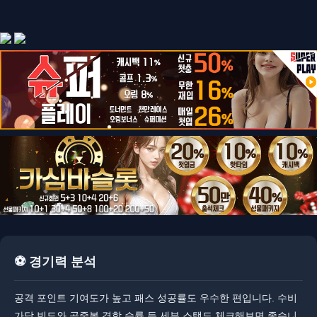
⚽ 경기력 분석
공격 포인트 기여도가 높고 패스 성공률도 우수한 편입니다. ​수비
가담 빈도와 공중볼 경합 승률 등 세부 스탯도 체크해보면 좋습니