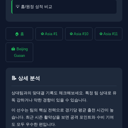
💡 홈/원정 성적 비교
🏠 홈
⚽ Asia #1
⚽ Asia #10
⚽ Asia #11
🏟️ Beijing
Guoan
📝 상세 분석
상대팀과의 맞대결 기록도 체크해보세요. ​​특정 팀 상대로 유
독 강하거나 약한 경향이 있을 수 있습니다.
이 선수는 팀의 핵심 전력으로 경기당 평균 출전 시간이 높
습니다. 최근 시즌 활약상을 보면 공격 포인트와 수비 기여
도 모두 우수한 편입니다.