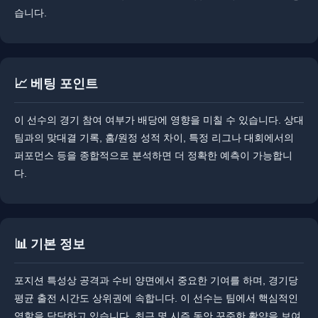
습니다.
📈 베팅 포인트
이 선수의 경기 참여 여부가 배당에 영향을 미칠 수 있습니다. ​상대
팀과의 맞대결 기록, 홈/원정 성적 차이, 특정 리그나 대회에서의
퍼포먼스 등을 종합적으로 분석하면 더 정확한 예측이 가능합니
다.
📊 기본 정보
​포지션 특성상 공격과 수비 양면에서 중요한 기여를 하며, 경기당
평균 출전 시간도 상위권에 속합니다. 이 선수는 팀에서 핵심적인
역할을 담당하고 있습니다. ​최근 몇 시즌 동안 꾸준한 활약을 보여