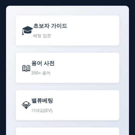
초보자 가이드
🎓
베팅 입문
용어 사전
📖
200+ 용어
밸류베팅
💎
기대값(EV)