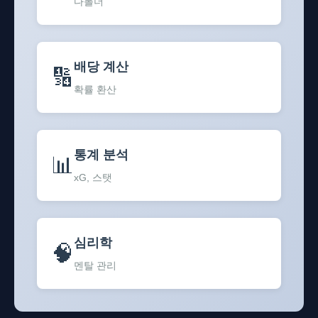
다폴더
배당 계산
🔢
확률 환산
통계 분석
📊
xG, 스탯
심리학
🧠
멘탈 관리