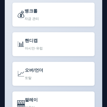
뱅크롤
💰
자금 관리
핸디캡
📊
아시안·유럽
오버/언더
📈
토탈
팔레이
🎰