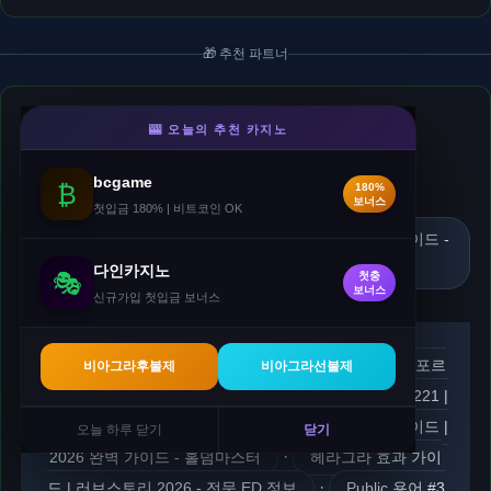
🎁 추천 파트너
크레이지슬롯
- 슬롯
🎰 오늘의 추천 카지노
매일 첫입금 15%(최대50만) · 두번째입금 10% 추가.
🎁 매일 첫입금 15%
bcgame
₿
180%
·
보너스
첫입금 180% | 비트코인 OK
드리쿠스 뒤 플레시스 베팅 완벽 가이드 | 2026 완벽 가이드 -
홀덤마스터
다인카지노
🎭
첫충
보너스
신규가입 첫입금 보너스
·
Anseong Insurance Clinic | 러브스토리
30대 포르
비아그라후불제
비아그라선불제
·
노영향 | 러브스토리 - ED 전문 정보
블랙잭 팁 #221 |
·
2026 완벽 가이드 - 홀덤마스터
Vikings 완벽 가이드 |
오늘 하루 닫기
닫기
·
2026 완벽 가이드 - 홀덤마스터
헤라그라 효과 가이
·
드 | 러브스토리 2026 - 전문 ED 정보
Public 용어 #3