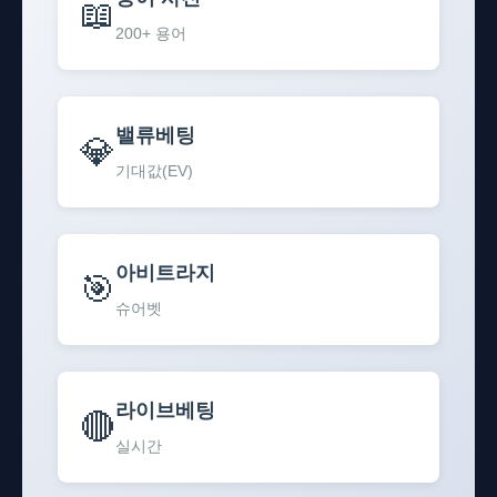
📖
200+ 용어
밸류베팅
💎
기대값(EV)
아비트라지
🎯
슈어벳
라이브베팅
🔴
실시간