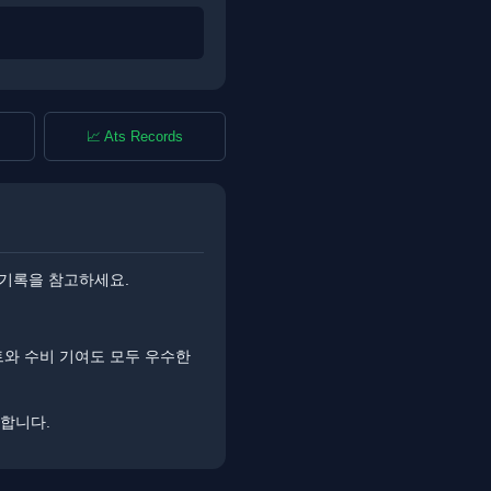
📈 Ats Records
 기록을 참고하세요.
트와 수비 기여도 모두 우수한
명합니다.