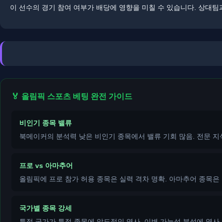
이 선수의 경기 참여 여부가 배당에 영향을 미칠 수 있습니다. 상대팀
🏅 올림픽 스포츠 베팅 완전 가이드
비인기 종목 밸류
북메이커의 분석력 낮은 비인기 종목에서 밸류 기회 많음. 전문 지
프로 vs 아마추어
올림픽에 프로 참가 허용 종목은 실력 격차 명확. 아마추어 종목은 
국가별 종목 강세
특정 국가가 특정 종목에 압도적인 역사. 이변 가능성 분석에 역사 