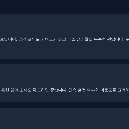
돋보입니다. 공격 포인트 기여도가 높고 패스 성공률도 우수한 편입니다. ​
​훈련 참여 소식도 체크하면 좋습니다. ​연속 출전 여부와 피로도를 고려해