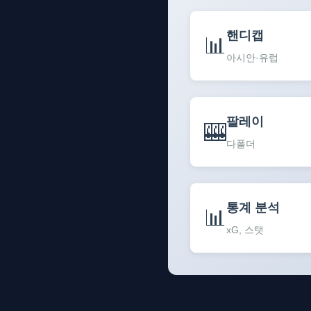
핸디캡
📊
아시안·유럽
팔레이
🎰
다폴더
통계 분석
📊
xG, 스탯