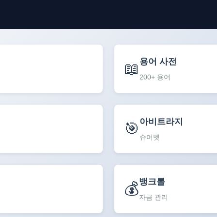
용어 사전
📖
200+ 용어
아비트라지
🎯
슈어벳
뱅크롤
💰
자금 관리