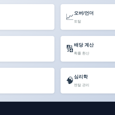
오버/언더
📈
토탈
배당 계산
🔢
확률 환산
심리학
🧠
멘탈 관리