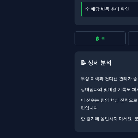
💡 배당 변동 추이 확인
🏠 홈
📝 상세 분석
부상 이력과 컨디션 관리가 중
상대팀과의 맞대결 기록도 체크
이 선수는 팀의 핵심 전력으로 
편입니다.
한 경기에 올인하지 마세요. 