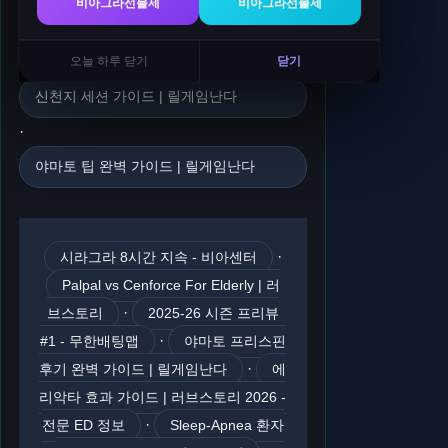
Stendra vs Palpal For Elderly | 러브스토
비아그라선불제
비아그라선불제
리
·
오늘 하루 닫기
닫기
신천지 세션 가이드 | 릴게임난다
·
야마토 팁 완벽 가이드 | 릴게임난다
·
시라그라 8시간 지속 - 비아센터
Palpal vs Cenforce For Elderly | 러
·
브스토리
2025-26 시즌 프리뷰
·
#1 - 무한배팅맵
야마토 프리스핀
·
후기 완벽 가이드 | 릴게임난다
에
리악타 효과 가이드 | 러브스토리 2026 -
·
전문 ED 정보
Sleep-Apnea 환자