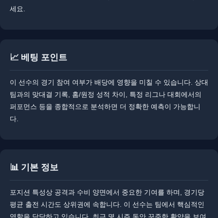
세요.
📈 베팅 포인트
이 선수의 경기 참여 여부가 배당에 영향을 미칠 수 있습니다. ​상대
팀과의 맞대결 기록, 홈/원정 성적 차이, 특정 리그나 대회에서의
퍼포먼스 등을 종합적으로 분석하면 더 정확한 예측이 가능합니
다.
📊 기본 정보
포지션 특성상 공격과 수비 양면에서 중요한 기여를 하며, 경기당
평균 출전 시간도 상위권에 속합니다. 이 선수는 팀에서 핵심적인
역할을 담당하고 있습니다. 최근 몇 시즌 동안 꾸준한 활약을 보여