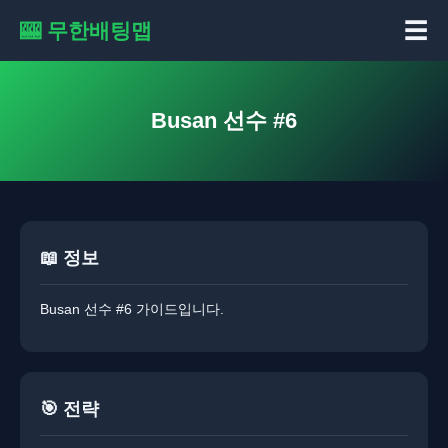
☰
🎰 무한배팅맵
Busan 선수 #6
📖 정보
Busan 선수 #6 가이드입니다.
🎯 전략