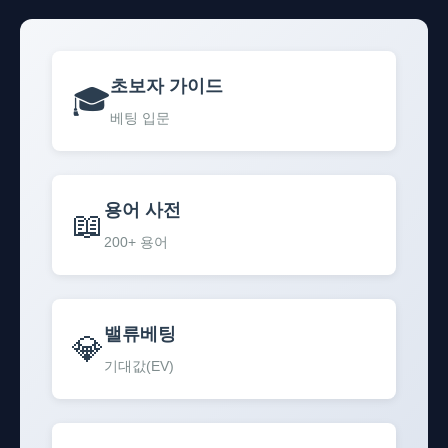
초보자 가이드
🎓
베팅 입문
용어 사전
📖
200+ 용어
밸류베팅
💎
기대값(EV)