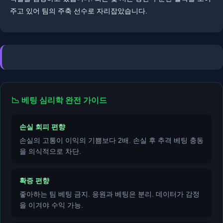
주고 있어 팀의 주축 선수로 자리잡았습니다.
📉 베팅 심리학 완전 가이드
손실 회피 편향
손실의 고통이 이익의 기쁨보다 2배. 손실 후 추격 베팅 충동
을 의식적으로 차단.
확증 편향
좋아하는 팀 베팅 금지. 응원과 베팅은 분리. 데이터가 감정
을 이겨야 수익 가능.