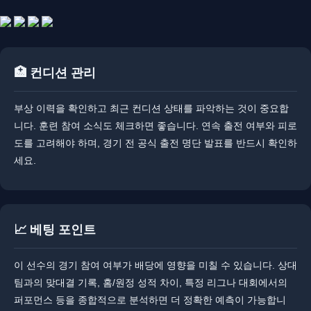
🏥 컨디션 관리
부상 이력을 확인하고 최근 컨디션 상태를 파악하는 것이 중요합
니다. ​훈련 참여 소식도 체크하면 좋습니다. ​​연속 출전 여부와 피로
도를 고려해야 하며, 경기 전 공식 출전 명단 발표를 반드시 확인하
세요.
📈 베팅 포인트
이 선수의 경기 참여 여부가 배당에 영향을 미칠 수 있습니다. ​​상대
팀과의 맞대결 기록, 홈/원정 성적 차이, 특정 리그나 대회에서의
퍼포먼스 등을 종합적으로 분석하면 더 정확한 예측이 가능합니