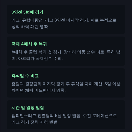
3연전 3번째 경기
리그+유럽대항전+리그 3연전 마지막 경기. 피로 누적으로
성적 하락 패턴 명확.
국제 A매치 후 복귀
A매치 후 클럽 복귀 첫 경기. 장거리 이동 선수 피로. 특히 남
미, 아프리카 국제선수 주의.
휴식일 수 비교
홈팀과 원정팀의 마지막 경기 후 휴식일 차이 계산. 3일 이상
차이면 체력 어드밴티지 명확.
시즌 말 일정 밀집
챔피언스리그 진출팀의 5월 일정 밀집. 주전 로테이션으로
리그 경기 전력 저하 빈번.