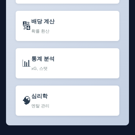
배당 계산
🔢
확률 환산
통계 분석
📊
xG, 스탯
심리학
🧠
멘탈 관리