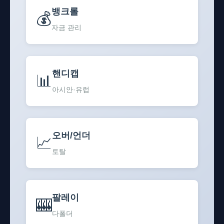
뱅크롤
💰
자금 관리
핸디캡
📊
아시안·유럽
오버/언더
📈
토탈
팔레이
🎰
다폴더