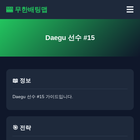
☰
🎰 무한배팅맵
Daegu 선수 #15
📖 정보
Daegu 선수 #15 가이드입니다.
🎯 전략