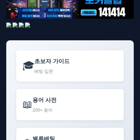
초보자 가이드
🎓
베팅 입문
용어 사전
📖
200+ 용어
밸류베팅