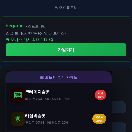
🎁 추천 파트너
bcgame
- 스포츠베팅
입금 보너스 180% (첫 입금 보너스)
🎁 보너스 가치 최대 1 BTC)
가입하기
라카지노
- 온라인카지노
🎰 오늘의 추천 카지노
첫충 30% · 이벤트 5% 진행중.
🎁 첫충전 30%
크레이지슬롯
🎰
매일
·
15%
매일 첫입금 15% (최대 50만원)
gangseo구 Mens Clinic | 러브스토리
카심바슬롯
🌟
·
첫입금
20%
첫입금 20% | 매일첫입금 20%
이렉타 4시간 지속 - 비아센터