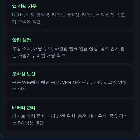
앱 선택 기준
UI/UX, 배당 경쟁력, 라이브 안정성. 라이브 베팅은 앱 속도
가 수익에 직결.
알림 설정
부상 소식, 배당 무브, 라인업 발표 알림 설정. 정보 먼저 받
는 사람이 유리한 배당 확보.
모바일 보안
공공 WiFi에서 베팅 금지. VPN 사용 권장. 자동 로그인 위험
성 인지.
배터리 관리
라이브 베팅 중 배터리 방전 위험. 충전 상태 유지. 중요 경기
는 PC 병행 권장.