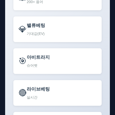
200+ 용어
밸류베팅
💎
기대값(EV)
아비트라지
🎯
슈어벳
라이브베팅
🔴
실시간