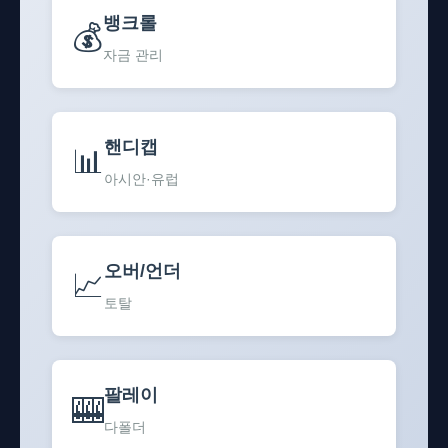
뱅크롤
💰
자금 관리
핸디캡
📊
아시안·유럽
오버/언더
📈
토탈
팔레이
🎰
다폴더