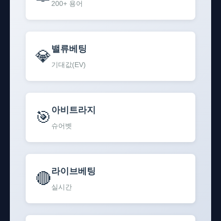
200+ 용어
밸류베팅
💎
기대값(EV)
아비트라지
🎯
슈어벳
라이브베팅
🔴
실시간