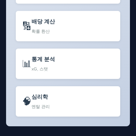
배당 계산
🔢
확률 환산
통계 분석
📊
xG, 스탯
심리학
🧠
멘탈 관리