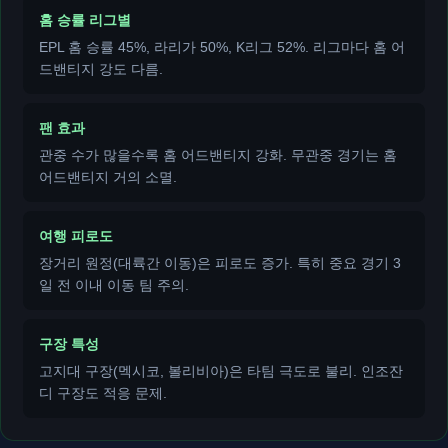
홈 승률 리그별
EPL 홈 승률 45%, 라리가 50%, K리그 52%. 리그마다 홈 어
드밴티지 강도 다름.
팬 효과
관중 수가 많을수록 홈 어드밴티지 강화. 무관중 경기는 홈
어드밴티지 거의 소멸.
여행 피로도
장거리 원정(대륙간 이동)은 피로도 증가. 특히 중요 경기 3
일 전 이내 이동 팀 주의.
구장 특성
고지대 구장(멕시코, 볼리비아)은 타팀 극도로 불리. 인조잔
디 구장도 적응 문제.