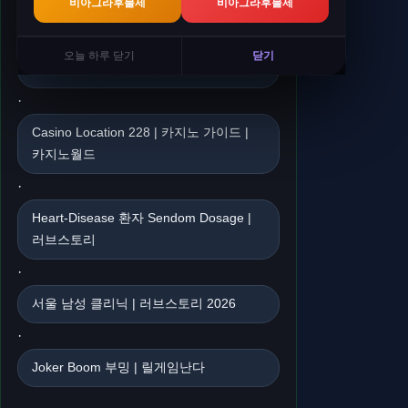
비아그라후불제
비아그라후불제
임난다
·
오늘 하루 닫기
닫기
스텐드라 변동결과 - 비아센터
·
Casino Location 228 | 카지노 가이드 |
카지노월드
·
Heart-Disease 환자 Sendom Dosage |
러브스토리
·
서울 남성 클리닉 | 러브스토리 2026
·
Joker Boom 부밍 | 릴게임난다