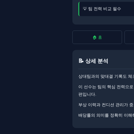
💡 팀 전력 비교 필수
🏠 홈
📝 상세 분석
상대팀과의 맞대결 기록도 체크
이 선수는 팀의 핵심 전력으로 
편입니다.
부상 이력과 컨디션 관리가 중
배당률의 의미를 정확히 이해해