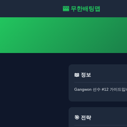
🎰 무한배팅맵
📖 정보
Gangwon 선수 #12 가이드입
🎯 전략