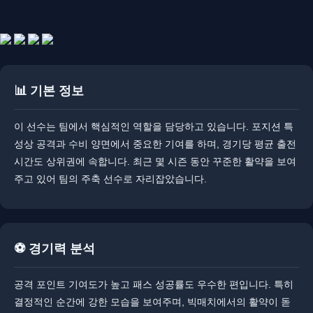
📊 기본 정보
이 선수는 팀에서 핵심적인 역할을 담당하고 있습니다. ​포지션 특
성상 공격과 수비 양면에서 중요한 기여를 하며, 경기당 평균 출전
시간도 상위권에 속합니다. 최근 몇 시즌 동안 꾸준한 활약을 보여
주고 있어 팀의 주축 선수로 자리잡았습니다.
⚽ 경기력 분석
공격 포인트 기여도가 높고 패스 성공률도 우수한 편입니다. ​특히
결정적인 순간에 강한 모습을 보여주며, 빅매치에서의 활약이 돋