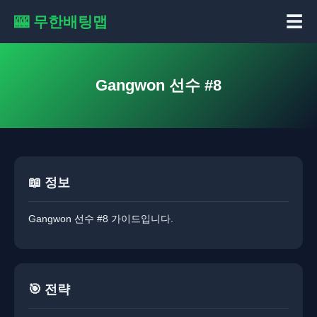
☰
🎰 무한배팅맵
Gangwon 선수 #8
📖 정보
Gangwon 선수 #8 가이드입니다.
🎯 전략