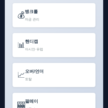
뱅크롤
💰
자금 관리
핸디캡
📊
아시안·유럽
오버/언더
📈
토탈
팔레이
🎰