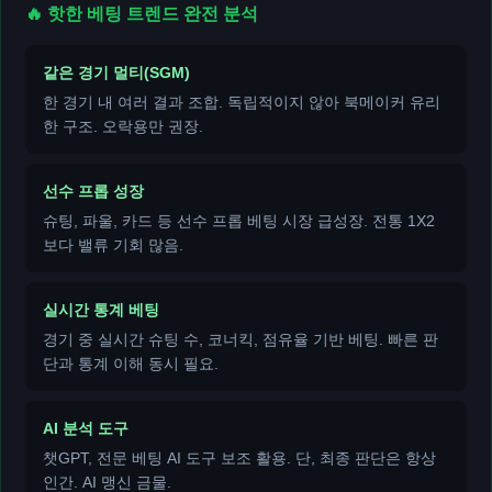
🔥 핫한 베팅 트렌드 완전 분석
같은 경기 멀티(SGM)
한 경기 내 여러 결과 조합. 독립적이지 않아 북메이커 유리
한 구조. 오락용만 권장.
선수 프롭 성장
슈팅, 파울, 카드 등 선수 프롭 베팅 시장 급성장. 전통 1X2
보다 밸류 기회 많음.
실시간 통계 베팅
경기 중 실시간 슈팅 수, 코너킥, 점유율 기반 베팅. 빠른 판
단과 통계 이해 동시 필요.
AI 분석 도구
챗GPT, 전문 베팅 AI 도구 보조 활용. 단, 최종 판단은 항상
인간. AI 맹신 금물.