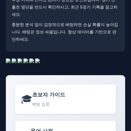
출전 명단을 반드시 확인하시고, 최근 5경기 기록을 참고하
세요.
충분한 분석 없이 감정적으로 베팅하면 손실 확률이 높아집
니다. 베팅은 정보 싸움입니다. ​항상 데이터를 기반으로 판
단하세요.
초보자 가이드
🎓
베팅 입문