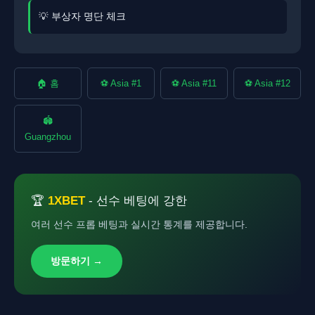
💡 부상자 명단 체크
🏠 홈
⚽ Asia #1
⚽ Asia #11
⚽ Asia #12
🏟️
Guangzhou
🏆
1XBET
- 선수 베팅에 강한
여러 선수 프롭 베팅과 실시간 통계를 제공합니다.
방문하기 →