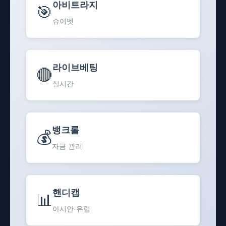
아비트라지
🎯
슈어벳
라이브베팅
🔴
실시간
뱅크롤
💰
자금 관리
핸디캡
📊
아시안·유럽